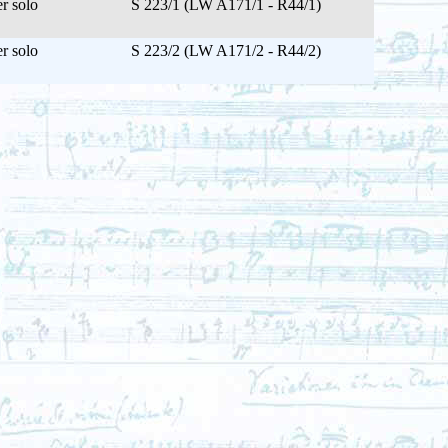
r solo
S 223/1 (LW A171/1 - R44/1)
r solo
S 223/2 (LW A171/2 - R44/2)