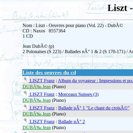
Liszt 
Nom : Liszt - Oeuvres pour piano (Vol. 22) - DubÃ©
CD : Naxos 8557364
1 CD
Jean DubÃ© (p)
2 Polonaises (S 223) / Ballades nÂ° 1 & 2 (S 170-171) / A
Liste des oeuvres du cd
LISZT Franz
:
Album du voyageur : Impressions et p
DUBÃ‰ Jean
(Piano)
LISZT Franz
:
Morceaux Suisses (3)
DUBÃ‰ Jean
(Piano)
LISZT Franz
:
Ballade nÂ° 1 "Le chant du croisÃ©"
DUBÃ‰ Jean
(Piano)
LISZT Franz
:
Ballade nÂ° 2
DUBÃ‰ Jean
(Piano)