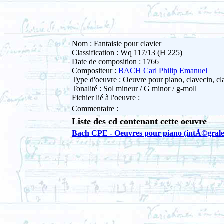
Nom : Fantaisie pour clavier
Classification : Wq 117/13 (H 225)
Date de composition : 1766
Compositeur :
BACH Carl Philip Emanuel
Type d'oeuvre : Oeuvre pour piano, clavecin, cla
Tonalité : Sol mineur / G minor / g-moll
Fichier lié à l'oeuvre :
Commentaire :
Liste des cd contenant cette oeuvre
Bach CPE - Oeuvres pour piano (intÃ©grale