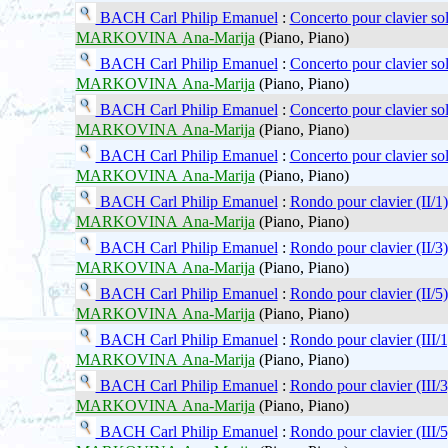
BACH Carl Philip Emanuel
:
Concerto pour clavier so
MARKOVINA Ana-Marija
(Piano, Piano)
BACH Carl Philip Emanuel
:
Concerto pour clavier so
MARKOVINA Ana-Marija
(Piano, Piano)
BACH Carl Philip Emanuel
:
Concerto pour clavier so
MARKOVINA Ana-Marija
(Piano, Piano)
BACH Carl Philip Emanuel
:
Concerto pour clavier so
MARKOVINA Ana-Marija
(Piano, Piano)
BACH Carl Philip Emanuel
:
Rondo pour clavier (II/1)
MARKOVINA Ana-Marija
(Piano, Piano)
BACH Carl Philip Emanuel
:
Rondo pour clavier (II/3)
MARKOVINA Ana-Marija
(Piano, Piano)
BACH Carl Philip Emanuel
:
Rondo pour clavier (II/5)
MARKOVINA Ana-Marija
(Piano, Piano)
BACH Carl Philip Emanuel
:
Rondo pour clavier (III/1
MARKOVINA Ana-Marija
(Piano, Piano)
BACH Carl Philip Emanuel
:
Rondo pour clavier (III/3
MARKOVINA Ana-Marija
(Piano, Piano)
BACH Carl Philip Emanuel
:
Rondo pour clavier (III/5