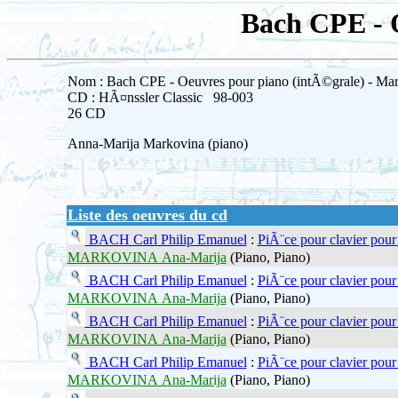
Bach CPE - 
Nom : Bach CPE - Oeuvres pour piano (intÃ©grale) - Ma
CD : HÃ¤nssler Classic 98-003
26 CD
Anna-Marija Markovina (piano)
Liste des oeuvres du cd
BACH Carl Philip Emanuel
:
PiÃ¨ce pour clavier po
MARKOVINA Ana-Marija
(Piano, Piano)
BACH Carl Philip Emanuel
:
PiÃ¨ce pour clavier pou
MARKOVINA Ana-Marija
(Piano, Piano)
BACH Carl Philip Emanuel
:
PiÃ¨ce pour clavier po
MARKOVINA Ana-Marija
(Piano, Piano)
BACH Carl Philip Emanuel
:
PiÃ¨ce pour clavier pou
MARKOVINA Ana-Marija
(Piano, Piano)