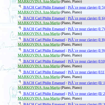
MARKOVINA Ana-Marija
(Piano, Piano)
BACH Carl Philip Emanuel
:
PiÃ¨ce pour clavier (I/ 5)
MARKOVINA Ana-Marija
(Piano, Piano)
BACH Carl Philip Emanuel
:
PiÃ¨ce pour clavier (I/ 6)
MARKOVINA Ana-Marija
(Piano, Piano)
BACH Carl Philip Emanuel
:
PiÃ¨ce pour clavier (I/ 7
MARKOVINA Ana-Marija
(Piano, Piano)
BACH Carl Philip Emanuel
:
PiÃ¨ce pour clavier (I/ 8)
MARKOVINA Ana-Marija
(Piano, Piano)
BACH Carl Philip Emanuel
:
PiÃ¨ce pour clavier (I/ 9
MARKOVINA Ana-Marija
(Piano, Piano)
BACH Carl Philip Emanuel
:
PiÃ¨ce pour clavier (I/10
MARKOVINA Ana-Marija
(Piano, Piano)
BACH Carl Philip Emanuel
:
PiÃ¨ce pour clavier (I/11
MARKOVINA Ana-Marija
(Piano, Piano)
BACH Carl Philip Emanuel
:
PiÃ¨ce pour clavier (II/ 
MARKOVINA Ana-Marija
(Piano, Piano)
BACH Carl Philip Emanuel
:
PiÃ¨ce pour clavier (II/ 
MARKOVINA Ana-Marija
(Piano, Piano)
BACH Carl Philip Emanuel
:
PiÃ¨ce pour clavier (II/ 3