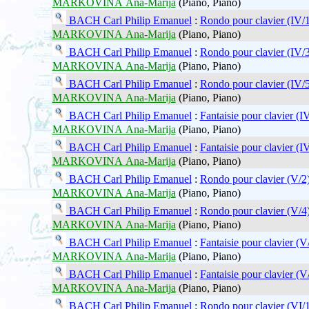
MARKOVINA Ana-Marija
(Piano, Piano)
BACH Carl Philip Emanuel
:
Rondo pour clavier (IV/1
MARKOVINA Ana-Marija
(Piano, Piano)
BACH Carl Philip Emanuel
:
Rondo pour clavier (IV/3
MARKOVINA Ana-Marija
(Piano, Piano)
BACH Carl Philip Emanuel
:
Rondo pour clavier (IV/5
MARKOVINA Ana-Marija
(Piano, Piano)
BACH Carl Philip Emanuel
:
Fantaisie pour clavier (I
MARKOVINA Ana-Marija
(Piano, Piano)
BACH Carl Philip Emanuel
:
Fantaisie pour clavier (I
MARKOVINA Ana-Marija
(Piano, Piano)
BACH Carl Philip Emanuel
:
Rondo pour clavier (V/2
MARKOVINA Ana-Marija
(Piano, Piano)
BACH Carl Philip Emanuel
:
Rondo pour clavier (V/4
MARKOVINA Ana-Marija
(Piano, Piano)
BACH Carl Philip Emanuel
:
Fantaisie pour clavier (V
MARKOVINA Ana-Marija
(Piano, Piano)
BACH Carl Philip Emanuel
:
Fantaisie pour clavier (V
MARKOVINA Ana-Marija
(Piano, Piano)
BACH Carl Philip Emanuel
:
Rondo pour clavier (VI/1