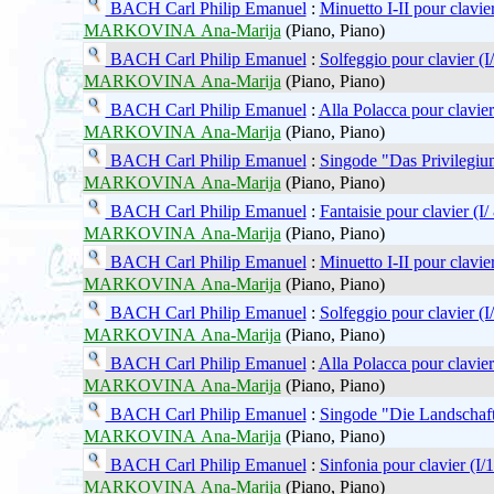
BACH Carl Philip Emanuel
:
Minuetto I-II pour clavier
MARKOVINA Ana-Marija
(Piano, Piano)
BACH Carl Philip Emanuel
:
Solfeggio pour clavier (I/
MARKOVINA Ana-Marija
(Piano, Piano)
BACH Carl Philip Emanuel
:
Alla Polacca pour clavier 
MARKOVINA Ana-Marija
(Piano, Piano)
BACH Carl Philip Emanuel
:
Singode "Das Privilegium
MARKOVINA Ana-Marija
(Piano, Piano)
BACH Carl Philip Emanuel
:
Fantaisie pour clavier (I/ 
MARKOVINA Ana-Marija
(Piano, Piano)
BACH Carl Philip Emanuel
:
Minuetto I-II pour clavier
MARKOVINA Ana-Marija
(Piano, Piano)
BACH Carl Philip Emanuel
:
Solfeggio pour clavier (I
MARKOVINA Ana-Marija
(Piano, Piano)
BACH Carl Philip Emanuel
:
Alla Polacca pour clavier
MARKOVINA Ana-Marija
(Piano, Piano)
BACH Carl Philip Emanuel
:
Singode "Die Landschaft"
MARKOVINA Ana-Marija
(Piano, Piano)
BACH Carl Philip Emanuel
:
Sinfonia pour clavier (I/
MARKOVINA Ana-Marija
(Piano, Piano)