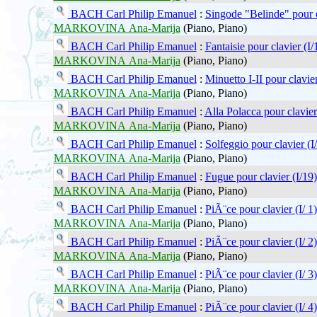
BACH Carl Philip Emanuel
:
Singode "Belinde" pour c
MARKOVINA Ana-Marija
(Piano, Piano)
BACH Carl Philip Emanuel
:
Fantaisie pour clavier (I/
MARKOVINA Ana-Marija
(Piano, Piano)
BACH Carl Philip Emanuel
:
Minuetto I-II pour clavier
MARKOVINA Ana-Marija
(Piano, Piano)
BACH Carl Philip Emanuel
:
Alla Polacca pour clavier
MARKOVINA Ana-Marija
(Piano, Piano)
BACH Carl Philip Emanuel
:
Solfeggio pour clavier (I
MARKOVINA Ana-Marija
(Piano, Piano)
BACH Carl Philip Emanuel
:
Fugue pour clavier (I/19)
MARKOVINA Ana-Marija
(Piano, Piano)
BACH Carl Philip Emanuel
:
PiÃ¨ce pour clavier (I/ 1)
MARKOVINA Ana-Marija
(Piano, Piano)
BACH Carl Philip Emanuel
:
PiÃ¨ce pour clavier (I/ 2)
MARKOVINA Ana-Marija
(Piano, Piano)
BACH Carl Philip Emanuel
:
PiÃ¨ce pour clavier (I/ 3)
MARKOVINA Ana-Marija
(Piano, Piano)
BACH Carl Philip Emanuel
:
PiÃ¨ce pour clavier (I/ 4)