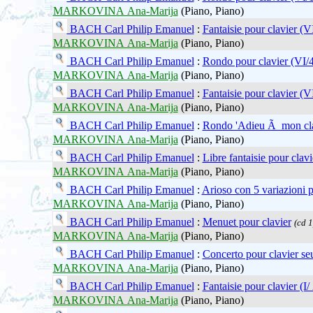
MARKOVINA Ana-Marija
(Piano, Piano)
BACH Carl Philip Emanuel
:
Fantaisie pour clavier (V
MARKOVINA Ana-Marija
(Piano, Piano)
BACH Carl Philip Emanuel
:
Rondo pour clavier (VI/4
MARKOVINA Ana-Marija
(Piano, Piano)
BACH Carl Philip Emanuel
:
Fantaisie pour clavier (V
MARKOVINA Ana-Marija
(Piano, Piano)
BACH Carl Philip Emanuel
:
Rondo 'Adieu Ã mon cla
MARKOVINA Ana-Marija
(Piano, Piano)
BACH Carl Philip Emanuel
:
Libre fantaisie pour clavi
MARKOVINA Ana-Marija
(Piano, Piano)
BACH Carl Philip Emanuel
:
Arioso con 5 variazioni p
MARKOVINA Ana-Marija
(Piano, Piano)
BACH Carl Philip Emanuel
:
Menuet pour clavier
(cd 1
MARKOVINA Ana-Marija
(Piano, Piano)
BACH Carl Philip Emanuel
:
Concerto pour clavier seul
MARKOVINA Ana-Marija
(Piano, Piano)
BACH Carl Philip Emanuel
:
Fantaisie pour clavier (I/ 
MARKOVINA Ana-Marija
(Piano, Piano)