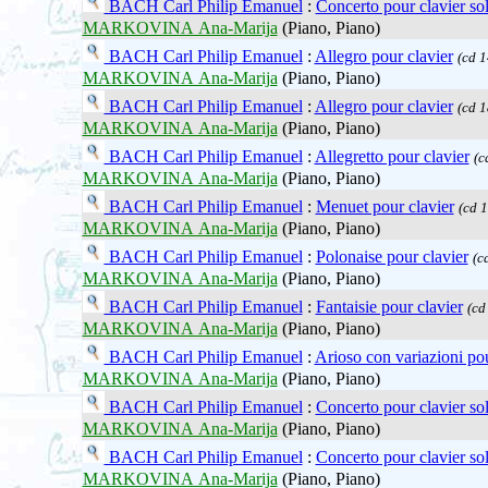
BACH Carl Philip Emanuel
:
Concerto pour clavier so
MARKOVINA Ana-Marija
(Piano, Piano)
BACH Carl Philip Emanuel
:
Allegro pour clavier
(cd 1
MARKOVINA Ana-Marija
(Piano, Piano)
BACH Carl Philip Emanuel
:
Allegro pour clavier
(cd 1
MARKOVINA Ana-Marija
(Piano, Piano)
BACH Carl Philip Emanuel
:
Allegretto pour clavier
(c
MARKOVINA Ana-Marija
(Piano, Piano)
BACH Carl Philip Emanuel
:
Menuet pour clavier
(cd 1
MARKOVINA Ana-Marija
(Piano, Piano)
BACH Carl Philip Emanuel
:
Polonaise pour clavier
(c
MARKOVINA Ana-Marija
(Piano, Piano)
BACH Carl Philip Emanuel
:
Fantaisie pour clavier
(cd
MARKOVINA Ana-Marija
(Piano, Piano)
BACH Carl Philip Emanuel
:
Arioso con variazioni pou
MARKOVINA Ana-Marija
(Piano, Piano)
BACH Carl Philip Emanuel
:
Concerto pour clavier so
MARKOVINA Ana-Marija
(Piano, Piano)
BACH Carl Philip Emanuel
:
Concerto pour clavier so
MARKOVINA Ana-Marija
(Piano, Piano)