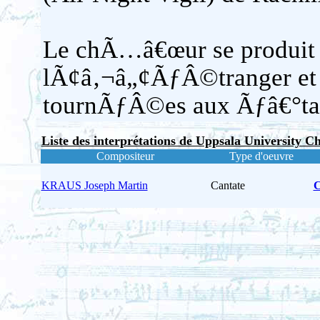
Le chÃ…â€œur se produi
lÃ¢â‚¬â„¢ÃƒÂ©tranger et 
tournÃƒÂ©es aux Ãƒâ€°tat
Liste des interprétations de Uppsala University 
Compositeur
Type d'oeuvre
KRAUS Joseph Martin
Cantate
C