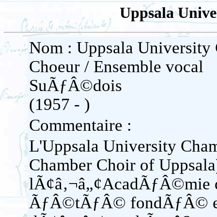
Uppsala Unive
Nom : Uppsala University
Choeur / Ensemble vocal
SuÃƒÂ©dois
(1957 - )
Commentaire :
L'Uppsala University Cha
Chamber Choir of Uppsal
lÃ¢â‚¬â„¢AcadÃƒÂ©mie d
ÃƒÂ©tÃƒÂ© fondÃƒÂ© en 