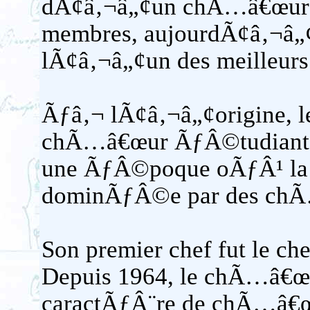
dÃ¢â‚¬â„¢un chÃ…â€œur 
membres, aujourdÃ¢â‚¬â„
lÃ¢â‚¬â„¢un des meilleu
Ãƒâ‚¬ lÃ¢â‚¬â„¢origine, 
chÃ…â€œur ÃƒÂ©tudiant 
une ÃƒÂ©poque oÃƒÂ¹ la vi
dominÃƒÂ©e par des chÃ
Son premier chef fut le ch
Depuis 1964, le chÃ…â€œu
caractÃƒÂ¨re de chÃ…â€œ