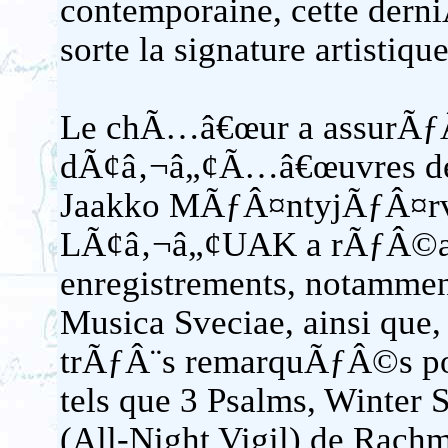
contemporaine, cette dern
sorte la signature artisti
Le chÃ…â€œur a assurÃƒ
dÃ¢â‚¬â„¢Ã…â€œuvres de
Jaakko MÃƒÂ¤ntyjÃƒÂ¤rvi
LÃ¢â‚¬â„¢UAK a rÃƒÂ©a
enregistrements, notammen
Musica Sveciae, ainsi que,
trÃƒÂ¨s remarquÃƒÂ©s pour
tels que 3 Psalms, Winter 
(All-Night Vigil) de Rach