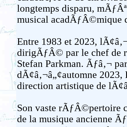
longtemps disparu, mÃƒÂªme
musical acadÃƒÂ©mique 
Entre 1983 et 2023, lÃ
dirigÃƒÂ© par le chef de
Stefan Parkman. Ãƒâ‚¬ part
dÃ¢â‚¬â„¢automne 2023, Re
direction artistique de l
Son vaste rÃƒÂ©pertoire 
de la musique ancienne Ãƒ