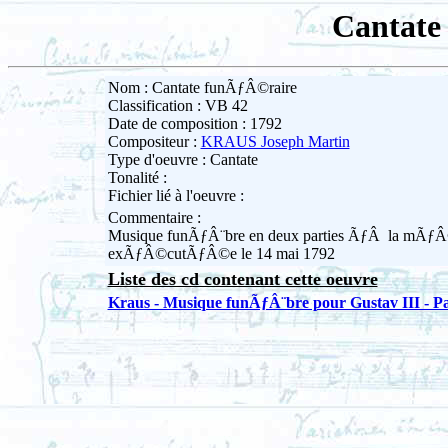
Cantate
Nom : Cantate funÃƒÂ©raire
Classification : VB 42
Date de composition : 1792
Compositeur :
KRAUS Joseph Martin
Type d'oeuvre : Cantate
Tonalité :
Fichier lié à l'oeuvre :
Commentaire :
Musique funÃƒÂ¨bre en deux parties ÃƒÂ la mÃƒÂ©mo
exÃƒÂ©cutÃƒÂ©e le 14 mai 1792
Liste des cd contenant cette oeuvre
Kraus - Musique funÃƒÂ¨bre pour Gustav III - 