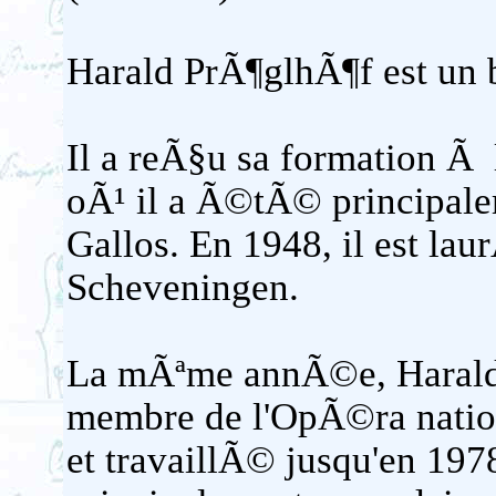
Harald PrÃ¶glhÃ¶f est un 
Il a reÃ§u sa formation Ã
oÃ¹ il a Ã©tÃ© principal
Gallos. En 1948, il est la
Scheveningen.
La mÃªme annÃ©e, Harald
membre de l'OpÃ©ra nation
et travaillÃ© jusqu'en 1978