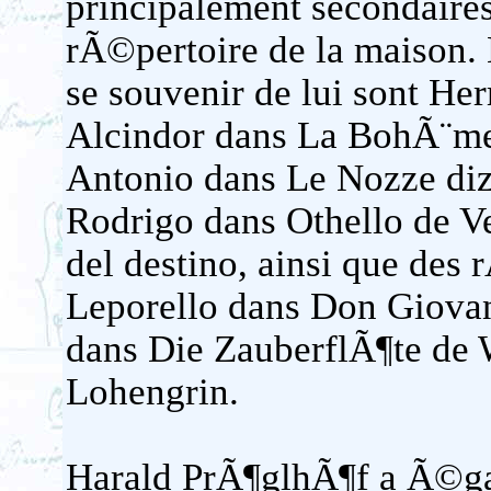
principalement secondaires
rÃ©pertoire de la maison. L
se souvenir de lui sont He
Alcindor dans La BohÃ¨me 
Antonio dans Le Nozze diz
Rodrigo dans Othello de Ve
del destino, ainsi que des
Leporello dans Don Giova
dans Die ZauberflÃ¶te de 
Lohengrin.
Harald PrÃ¶glhÃ¶f a Ã©gal