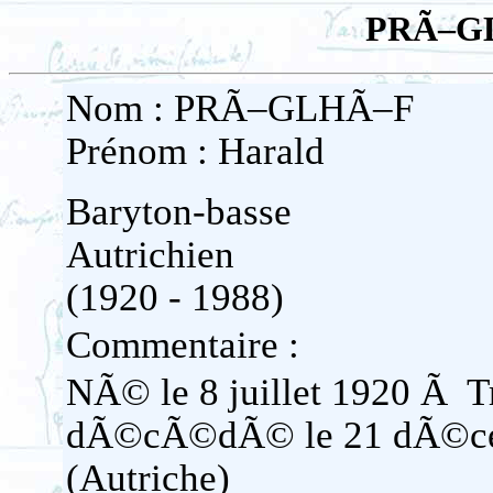
PRÃ–GL
Nom : PRÃ–GLHÃ–F
Prénom : Harald
Baryton-basse
Autrichien
(1920 - 1988)
Commentaire :
NÃ© le 8 juillet 1920 Ã T
dÃ©cÃ©dÃ© le 21 dÃ©ce
(Autriche)