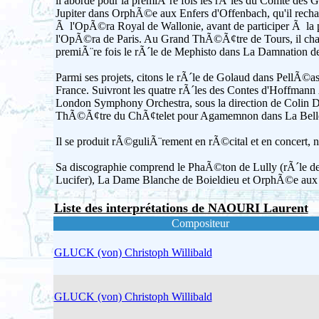
il aborde pour la premiÃ¨re fois les rÃ´les du Comte des
Jupiter dans OrphÃ©e aux Enfers d'Offenbach, qu'il recha
Ã l'OpÃ©ra Royal de Wallonie, avant de participer Ã la 
l'OpÃ©ra de Paris. Au Grand ThÃ©Ã¢tre de Tours, il chant
premiÃ¨re fois le rÃ´le de Mephisto dans La Damnation d
Parmi ses projets, citons le rÃ´le de Golaud dans PellÃ©
France. Suivront les quatre rÃ´les des Contes d'Hoffman
London Symphony Orchestra, sous la direction de Colin Da
ThÃ©Ã¢tre du ChÃ¢telet pour Agamemnon dans La Belle
Il se produit rÃ©guliÃ¨rement en rÃ©cital et en concert,
Sa discographie comprend le PhaÃ©ton de Lully (rÃ´le de P
Lucifer), La Dame Blanche de Boieldieu et OrphÃ©e aux 
Liste des interprétations de NAOURI Laurent
Compositeur
GLUCK (von) Christoph Willibald
GLUCK (von) Christoph Willibald