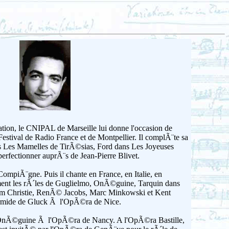
ion, le CNIPAL de Marseille lui donne l'occasion de
Festival de Radio France et de Montpellier. Il complÃ¨te sa
ns Les Mamelles de TirÃ©sias, Ford dans Les Joyeuses
rfectionner auprÃ¨s de Jean-Pierre Blivet.
mpiÃ¨gne. Puis il chante en France, en Italie, en
ment les rÃ´les de Guglielmo, OnÃ©guine, Tarquin dans
iam Christie, RenÃ© Jacobs, Marc Minkowski et Kent
Armide de Gluck Ã l'OpÃ©ra de Nice.
¨ne OnÃ©guine Ã l'OpÃ©ra de Nancy. A l'OpÃ©ra Bastille,