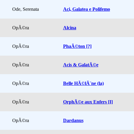
Ode, Serenata
Aci, Galatea e Polifemo
OpÃ©ra
Alcina
OpÃ©ra
PhaÃ©ton [?]
OpÃ©ra
Acis & GalatÃ©e
OpÃ©ra
Belle HÃ©lÃ¨ne (la)
OpÃ©ra
OrphÃ©e aux Enfers [I]
OpÃ©ra
Dardanus