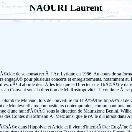
NAOURI Laurent
ide de se consacrer Ã l'Art Lyrique en 1986. Au cours de sa format
alors engagÃ© pour plusieurs concerts et enregistrements, notamment au 
res, oÃ¹ il aborde des rÃ´les tels que le Directeur de ThÃ©Ã¢tre da
au Couvent sous la direction de M. Rostropovitch. Il continue Ã se pe
e Colomb de Milhaud, lors de l'ouverture du ThÃ©Ã¢tre ImpÃ©rial de Co
ant de Monteverdi aux compositeurs contemporains, comprenant notam
nge d'une nuit d'Ã©tÃ© sous la direction de Maurizione Benini, Will
s des Contes d'Hoffmann Ã Metz ainsi que le rÃ´le d'Hidraot dans 
e ThÃ©sÃ©e dans Hippolyte et Aricie et il vient d'interprÃ©ter EugÃ