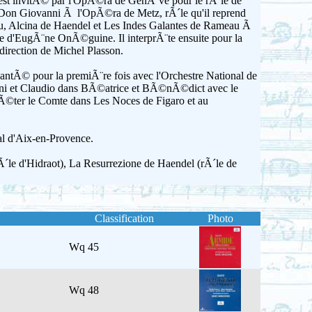
 est invitÃ© par l'OpÃ©ra de GenÃ¨ve pour le rÃ´le de
e Don Giovanni Ã l'OpÃ©ra de Metz, rÃ´le qu'il reprend
au, Alcina de Haendel et Les Indes Galantes de Rameau Ã
e d'EugÃ¨ne OnÃ©guine. Il interprÃ¨te ensuite pour la
irection de Michel Plasson.
antÃ© pour la premiÃ¨re fois avec l'Orchestre National de
ini et Claudio dans BÃ©atrice et BÃ©nÃ©dict avec le
rÃ©ter le Comte dans Les Noces de Figaro et au
al d'Aix-en-Provence.
Ã´le d'Hidraot), La Resurrezione de Haendel (rÃ´le de
Classification
Photo
Wq 45
Wq 48