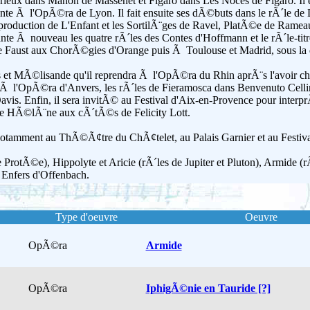
 Grieux dans Manon de Massenet et Figaro dans Les Noces de Figaro. Il
nte Ã l'OpÃ©ra de Lyon. Il fait ensuite ses dÃ©buts dans le rÃ´le d
production de L'Enfant et les SortilÃ¨ges de Ravel, PlatÃ©e de Rame
e Ã nouveau les quatre rÃ´les des Contes d'Hoffmann et le rÃ´le-titr
e Faust aux ChorÃ©gies d'Orange puis Ã Toulouse et Madrid, sous la d
as et MÃ©lisande qu'il reprendra Ã l'OpÃ©ra du Rhin aprÃ¨s l'avoir ch
n Ã l'OpÃ©ra d'Anvers, les rÃ´les de Fieramosca dans Benvenuto Cell
vis. Enfin, il sera invitÃ© au Festival d'Aix-en-Provence pour interp
 HÃ©lÃ¨ne aux cÃ´tÃ©s de Felicity Lott.
 notamment au ThÃ©Ã¢tre du ChÃ¢telet, au Palais Garnier et au Festiv
rotÃ©e), Hippolyte et Aricie (rÃ´les de Jupiter et Pluton), Armide (r
Enfers d'Offenbach.
Type d'oeuvre
Oeuvre
OpÃ©ra
Armide
OpÃ©ra
IphigÃ©nie en Tauride [?]