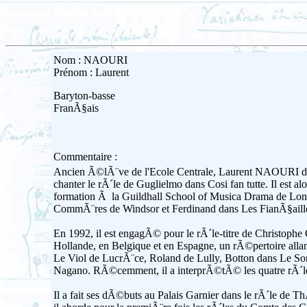
Nom : NAOURI
Prénom : Laurent
Baryton-basse
FranÃ§ais
Commentaire :
Ancien Ã©lÃ¨ve de l'Ecole Centrale, Laurent NAOURI dÃ©c
chanter le rÃ´le de Guglielmo dans Cosi fan tutte. Il est 
formation Ã la Guildhall School of Musica Drama de Lond
CommÃ¨res de Windsor et Ferdinand dans Les FianÃ§ailles 
En 1992, il est engagÃ© pour le rÃ´le-titre de Christoph
Hollande, en Belgique et en Espagne, un rÃ©pertoire all
Le Viol de LucrÃ¨ce, Roland de Lully, Botton dans Le So
Nagano. RÃ©cemment, il a interprÃ©tÃ© les quatre rÃ´le
Il a fait ses dÃ©buts au Palais Garnier dans le rÃ´le d