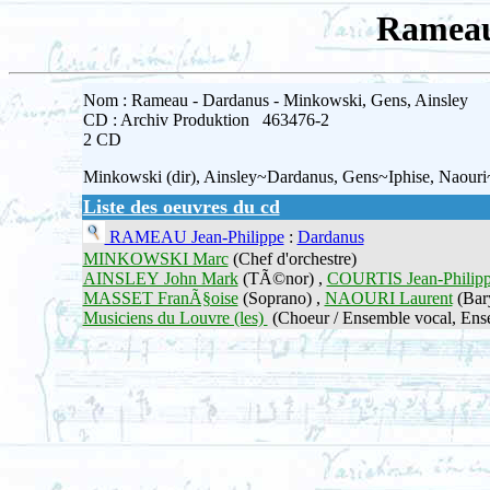
Rameau
Nom : Rameau - Dardanus - Minkowski, Gens, Ainsley
CD : Archiv Produktion 463476-2
2 CD
Minkowski (dir), Ainsley~Dardanus, Gens~Iphise, Naou
Liste des oeuvres du cd
RAMEAU Jean-Philippe
:
Dardanus
MINKOWSKI Marc
(Chef d'orchestre)
AINSLEY John Mark
(TÃ©nor) ,
COURTIS Jean-Philip
MASSET FranÃ§oise
(Soprano) ,
NAOURI Laurent
(Bar
Musiciens du Louvre (les)
(Choeur / Ensemble vocal, Ense