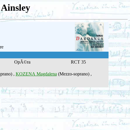
Ainsley
re
OpÃ©ra
RCT 35
prano) ,
KOZENA Magdalena
(Mezzo-soprano) ,