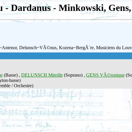
 - Dardanus - Minkowski, Gens, 
ri~Antenor, Delunsch~VÃ©nus, Kozena~BergÃ¨re, Musiciens du Louv
pe
(Basse) ,
DELUNSCH Mireille
(Soprano) ,
GENS VÃ©ronique
(So
yton-basse)
mble / Orchestre)