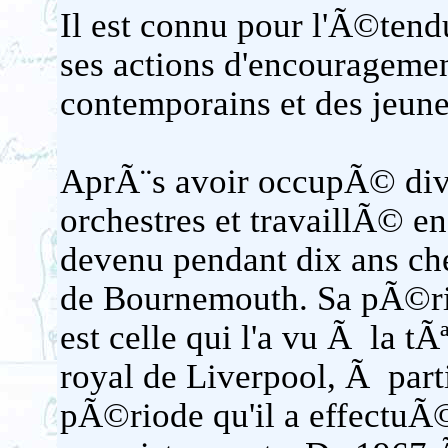
Il est connu pour l'Ã©tend
ses actions d'encourageme
contemporains et des jeune
AprÃ¨s avoir occupÃ© dive
orchestres et travaillÃ© e
devenu pendant dix ans ch
de Bournemouth. Sa pÃ©rio
est celle qui l'a vu Ã la t
royal de Liverpool, Ã parti
pÃ©riode qu'il a effectuÃ©