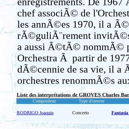
enregistrements. De 1967
chef associÃ© de l'Orchest
les annÃ©es 1970, il a Ã©
rÃ©guliÃ¨rement invitÃ©s 
a aussi Ã©tÃ© nommÃ© pr
Orchestra Ã partir de 1977,
dÃ©cennie de sa vie, il a
orchestres renommÃ©s aux 
Liste des interprétations de GROVES Charles Bar
Compositeur
Type d'oeuvre
RODRIGO Joaquin
Concerto
Fantasia