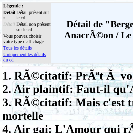
Légende :
Détail
Détail présent sur
:
le cd
Détail de "Berge
Détail
Détail non présent
:
sur le cd
AnacrÃ©on / Le 
Vous pouvez choisir
votre type d'affichage
Tous les détails
Uniquement les détails
du cd
1. RÃ©citatif: PrÃªt Ã vo
2. Air plaintif: Faut-il qu
3. RÃ©citatif: Mais c'est
mortelle
4. Air gai: L'Amour qui 