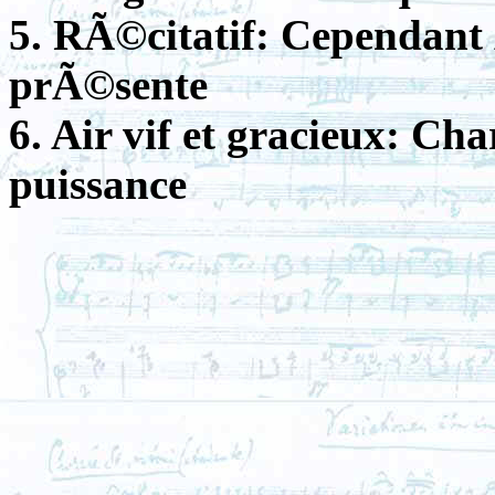
5. RÃ©citatif: Cependant Ã
prÃ©sente
6. Air vif et gracieux: C
puissance