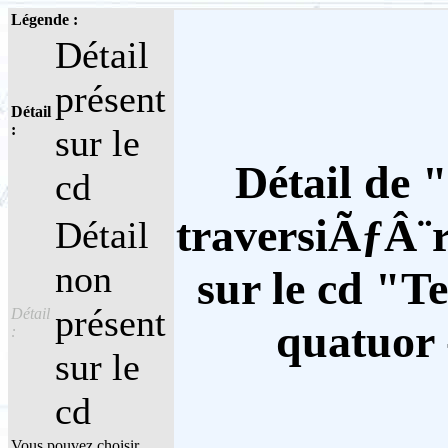
Légende :
Détail
présent
Détail
:
sur le
Détail de 
cd
traversiÃƒÂ¨r
Détail
non
sur le cd "T
présent
Détail
quatuor
:
sur le
cd
Vous pouvez choisir