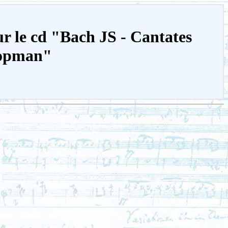
r le cd "Bach JS - Cantates
oopman"