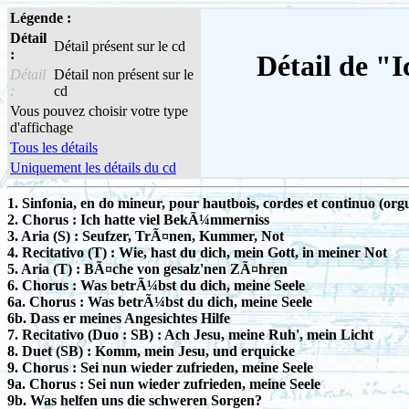
Légende :
Détail
Détail présent sur le cd
:
Détail de "
Détail
Détail non présent sur le
:
cd
Vous pouvez choisir votre type
d'affichage
Tous les détails
Uniquement les détails du cd
1. Sinfonia, en do mineur, pour hautbois, cordes et continuo (org
2. Chorus : Ich hatte viel BekÃ¼mmerniss
3. Aria (S) : Seufzer, TrÃ¤nen, Kummer, Not
4. Recitativo (T) : Wie, hast du dich, mein Gott, in meiner Not
5. Aria (T) : BÃ¤che von gesalz'nen ZÃ¤hren
6. Chorus : Was betrÃ¼bst du dich, meine Seele
6a. Chorus : Was betrÃ¼bst du dich, meine Seele
6b. Dass er meines Angesichtes Hilfe
7. Recitativo (Duo : SB) : Ach Jesu, meine Ruh', mein Licht
8. Duet (SB) : Komm, mein Jesu, und erquicke
9. Chorus : Sei nun wieder zufrieden, meine Seele
9a. Chorus : Sei nun wieder zufrieden, meine Seele
9b. Was helfen uns die schweren Sorgen?