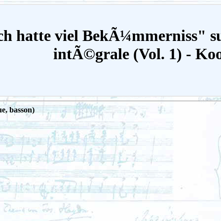
Ich hatte viel BekÃ¼mmerniss" su
intÃ©grale (Vol. 1) - K
ue, basson)