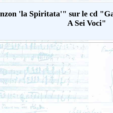
nzon 'la Spiritata'" sur le cd "G
A Sei Voci"