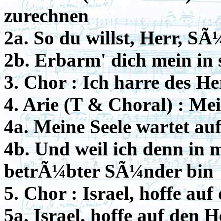
zurechnen
2a. So du willst, Herr, S
2b. Erbarm' dich mein in 
3. Chor : Ich harre des H
4. Arie (T & Choral) : Me
4a. Meine Seele wartet au
4b. Und weil ich denn in 
betrÃ¼bter SÃ¼nder bin
5. Chor : Israel, hoffe au
5a. Israel, hoffe auf den 