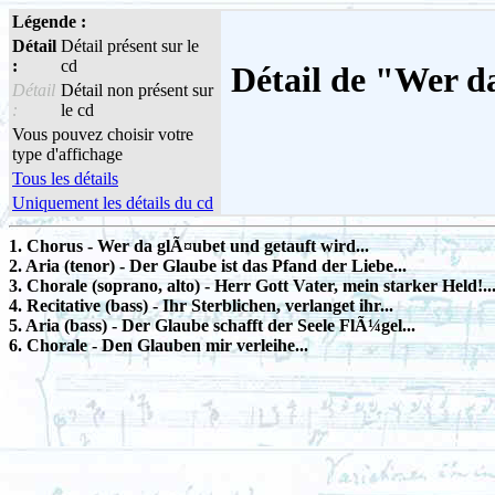
Légende :
Détail
Détail présent sur le
:
cd
Détail de "Wer da
Détail
Détail non présent sur
:
le cd
Vous pouvez choisir votre
type d'affichage
Tous les détails
Uniquement les détails du cd
1. Chorus - Wer da glÃ¤ubet und getauft wird...
2. Aria (tenor) - Der Glaube ist das Pfand der Liebe...
3. Chorale (soprano, alto) - Herr Gott Vater, mein starker Held!..
4. Recitative (bass) - Ihr Sterblichen, verlanget ihr...
5. Aria (bass) - Der Glaube schafft der Seele FlÃ¼gel...
6. Chorale - Den Glauben mir verleihe...