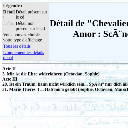
Légende :
Détail
Détail présent sur
:
le cd
Détail de "Chevalier
Détail
Détail non
:
présent sur le cd
Amor : ScÃ¨n
Vous pouvez choisir
votre type d'affichage
Tous les détails
Uniquement les détails
du cd
Acte II
3. Mir ist die Ehre widerfahren (Octavian, Sophie)
Acte III
20. Ist ein Traum, kann nicht wirklich sein... SpÃ¼r' nur dich al
31. Marie Theres' ! ... Hab'mir's gelobt (Sophie, Octavian, Marsch