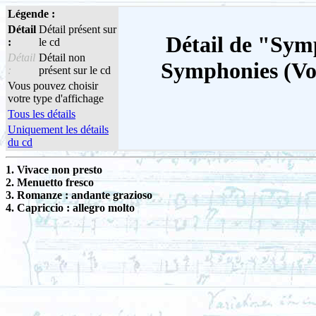
Légende :
Détail
Détail présent sur
Détail de "Symp
:
le cd
Détail
Détail non
Symphonies (Vol
:
présent sur le cd
Vous pouvez choisir
votre type d'affichage
Tous les détails
Uniquement les détails
du cd
1. Vivace non presto
2. Menuetto fresco
3. Romanze : andante grazioso
4. Capriccio : allegro molto