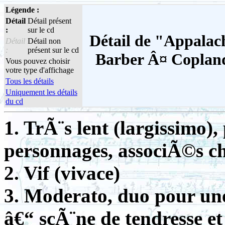
Légende :
Détail
Détail présent
:
sur le cd
Détail de "Appalac
Détail
Détail non
:
présent sur le cd
Barber Â¤ Copland 
Vous pouvez choisir
votre type d'affichage
Tous les détails
Uniquement les détails
du cd
1. TrÃ¨s lent (largissimo)
personnages, associÃ©s c
2. Vif (vivace)
3. Moderato, duo pour un
â€“ scÃ¨ne de tendresse et