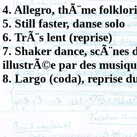
4. Allegro, thÃ¨me folklor
5. Still faster, danse solo
6. TrÃ¨s lent (reprise)
7. Shaker dance, scÃ¨nes 
illustrÃ©e par des musique
8. Largo (coda), reprise 