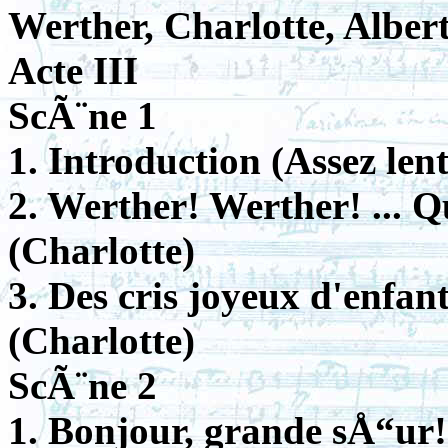
Werther, Charlotte, Albert
Acte III
ScÃ¨ne 1
1. Introduction (Assez lent
2. Werther! Werther! ... Q
(Charlotte)
3. Des cris joyeux d'enfa
(Charlotte)
ScÃ¨ne 2
1. Bonjour, grande sÅ“ur!