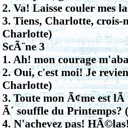
2. Va! Laisse couler mes l
3. Tiens, Charlotte, crois-m
Charlotte)
ScÃ¨ne 3
1. Ah! mon courage m'aba
2. Oui, c'est moi! Je revie
Charlotte)
3. Toute mon Ã¢me est lÃ 
Ã´ souffle du Printemps? 
4. N'achevez pas! HÃ©las!