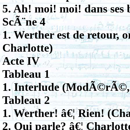
5. Ah! moi! moi! dans ses 
ScÃ¨ne 4
1. Werther est de retour, o
Charlotte)
Acte IV
Tableau 1
1. Interlude (ModÃ©rÃ©, 
Tableau 2
1. Werther! â€¦ Rien! (Cha
2. Qui parle? â€¦ Charlott