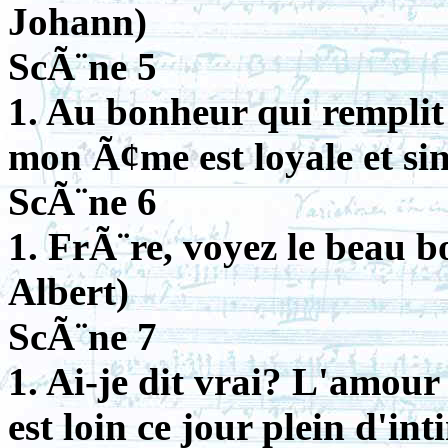
Johann)
ScÃ¨ne 5
1. Au bonheur qui remplit
mon Ã¢me est loyale et si
ScÃ¨ne 6
1. FrÃ¨re, voyez le beau b
Albert)
ScÃ¨ne 7
1. Ai-je dit vrai? L'amour 
est loin ce jour plein d'i