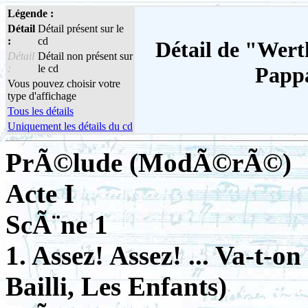
Légende :
Détail
Détail présent sur le
:
cd
Détail de "Wert
Détail
Détail non présent sur
:
le cd
Pappa
Vous pouvez choisir votre
type d'affichage
Tous les détails
Uniquement les détails du cd
PrÃ©lude (ModÃ©rÃ©)
Acte I
ScÃ¨ne 1
1. Assez! Assez! ... Va-t-o
Bailli, Les Enfants)