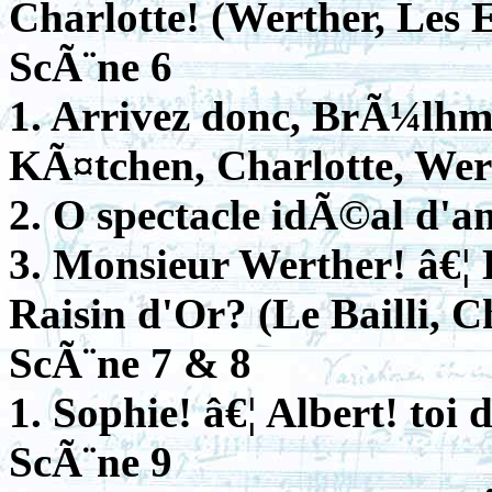
Charlotte! (Werther, Les E
ScÃ¨ne 6
1. Arrivez donc, BrÃ¼lhm
KÃ¤tchen, Charlotte, Wer
2. O spectacle idÃ©al d'a
3. Monsieur Werther! â€¦ 
Raisin d'Or? (Le Bailli, C
ScÃ¨ne 7 & 8
1. Sophie! â€¦ Albert! toi 
ScÃ¨ne 9