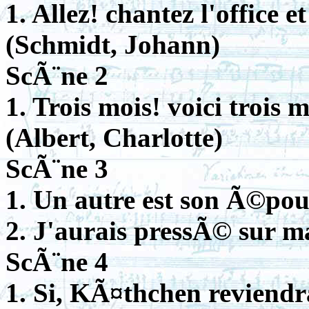
1. Allez! chantez l'office 
(Schmidt, Johann)
ScÃ¨ne 2
1. Trois mois! voici trois
(Albert, Charlotte)
ScÃ¨ne 3
1. Un autre est son Ã©pou
2. J'aurais pressÃ© sur m
ScÃ¨ne 4
1. Si, KÃ¤thchen reviendra