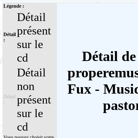
Légende :
Détail
présent
Détail
:
sur le
Détail de
cd
properemus
Détail
non
Fux - Musi
présent
Détail
pasto
:
sur le
cd
Vous pouvez choisir votre