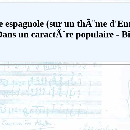
e espagnole (sur un thÃ¨me d'En
ans un caractÃ¨re populaire - B