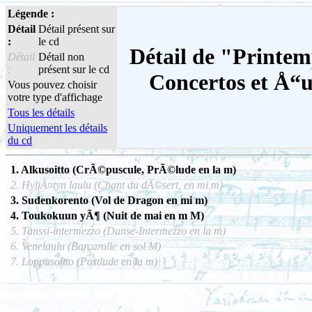
Légende :
Détail
Détail présent sur
:
le cd
Détail de "Printem
Détail
Détail non
:
présent sur le cd
Concertos et Å“u
Vous pouvez choisir
votre type d'affichage
Tous les détails
Uniquement les détails
du cd
1. Alkusoitto (CrÃ©puscule, PrÃ©lude en la m)
2. HyljÃ¤tyn laulu (Chant du dÃ©sert, en mi m)
3. Sudenkorento (Vol de Dragon en mi m)
4. Toukokuun yÃ¶ (Nuit de mai en m M)
5. Tanssi-intermezzo (Danse-Intermezzo en la m)
6. Venelaulu (Barcarolle en sol M)
7. Loppusoitto (Postlude en la m)