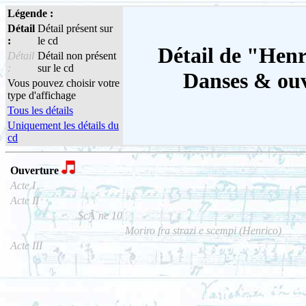
Légende :
Détail
Détail présent sur
:
le cd
Détail de "Henri
Détail
Détail non présent
:
sur le cd
Danses & ouv
Vous pouvez choisir votre
type d'affichage
Tous les détails
Uniquement les détails du
cd
Ouverture
Acte I
Acte II
ScÃ¨ne 10
Moriro fra strazi e scempi (Henrico)
Acte III