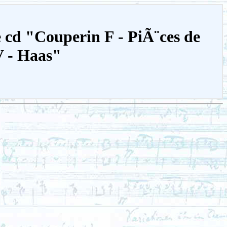
e cd "Couperin F - PiÃ¨ces de
V - Haas"