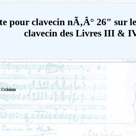
te pour clavecin nÃ‚Â° 26" sur l
clavecin des Livres III & I
©cision