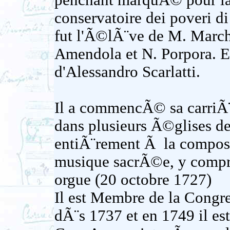
penchant marquÃ© pour la 
conservatoire dei poveri d
fut l'Ã©lÃ¨ve de M. Marchet
Amendola et N. Porpora. E
d'Alessandro Scarlatti.
Il a commencÃ© sa carriÃ
dans plusieurs Ã©glises de
entiÃ¨rement Ã la composi
musique sacrÃ©e, y compri
orgue (20 octobre 1727)
Il est Membre de la Congr
dÃ¨s 1737 et en 1749 il e