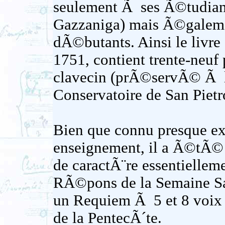
seulement Ã ses Ã©tudian
Gazzaniga) mais Ã©galeme
dÃ©butants. Ainsi le livre
1751, contient trente-neu
clavecin (prÃ©servÃ© Ã l
Conservatoire de San Pietr
Bien que connu presque ex
enseignement, il a Ã©tÃ© 
de caractÃ¨re essentielleme
RÃ©pons de la Semaine Sai
un Requiem Ã 5 et 8 voix 
de la PentecÃ´te.