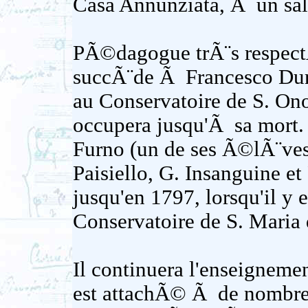
Casa Annunziata, Ã un sala
PÃ©dagogue trÃ¨s respect
succÃ¨de Ã Francesco Dur
au Conservatoire de S. Ono
occupera jusqu'Ã sa mort.
Furno (un de ses Ã©lÃ¨ves
Paisiello, G. Insanguine et
jusqu'en 1797, lorsqu'il y e
Conservatoire de S. Maria 
Il continuera l'enseigneme
est attachÃ© Ã de nombr