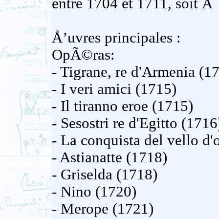
entre 1704 et 1711, soit 
Å’uvres principales :
OpÃ©ras:
- Tigrane, re d'Armenia (1
- I veri amici (1715)
- Il tiranno eroe (1715)
- Sesostri re d'Egitto (1716
- La conquista del vello d'
- Astianatte (1718)
- Griselda (1718)
- Nino (1720)
- Merope (1721)