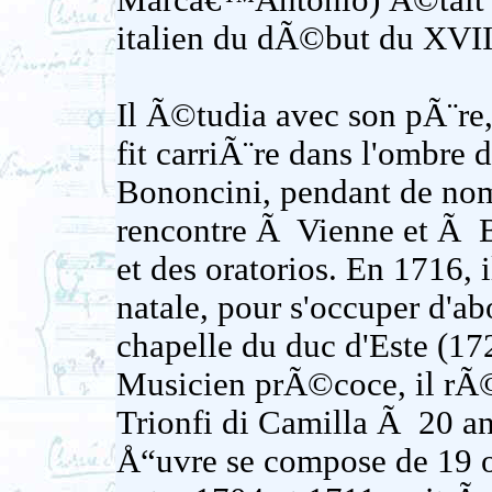
Marcâ€™Antonio) Ã©tait un
italien du dÃ©but du XVIII
Il Ã©tudia avec son pÃ¨re
fit carriÃ¨re dans l'ombre 
Bononcini, pendant de no
rencontre Ã Vienne et Ã B
et des oratorios. En 1716, 
natale, pour s'occuper d'a
chapelle du duc d'Este (17
Musicien prÃ©coce, il rÃ©
Trionfi di Camilla Ã 20 a
Å“uvre se compose de 19 