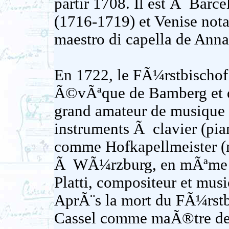
partir 1708. Il est Ã Barc
(1716-1719) et Venise nota
maestro di capella de Ann
En 1722, le FÃ¼rstbischof
Ã©vÃªque de Bamberg et 
grand amateur de musique
instruments Ã clavier (pian
comme Hofkapellmeister (m
Ã WÃ¼rzburg, en mÃªme t
Platti, compositeur et musi
AprÃ¨s la mort du FÃ¼rstb
Cassel comme maÃ®tre de 