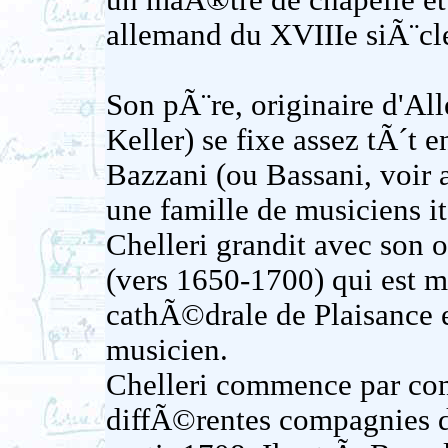
un maÃ®tre de chapelle et
allemand du XVIIIe siÃ¨cl
Son pÃ¨re, originaire d'All
Keller) se fixe assez tÃ´t e
Bazzani (ou Bassani, voir 
une famille de musiciens it
Chelleri grandit avec son 
(vers 1650-1700) qui est 
cathÃ©drale de Plaisance e
musicien.
Chelleri commence par co
diffÃ©rentes compagnies 