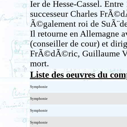
Ier de Hesse-Cassel. Entre 1
successeur Charles FrÃ©d
Ã©galement roi de SuÃ¨de,
Il retourne en Allemagne av
(conseiller de cour) et dir
FrÃ©dÃ©ric, Guillaume VI
mort.
Liste des oeuvres du com
Symphonie
Symphonie
Symphonie
Symphonie