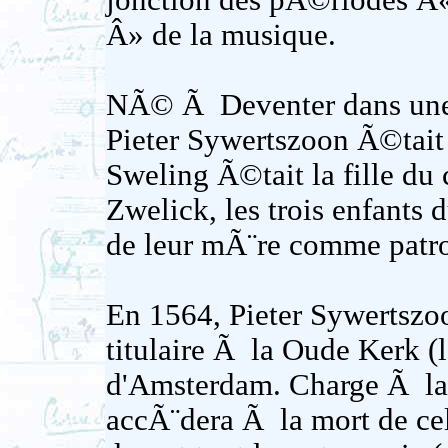
jonction des pÃ©riodes Â
Â» de la musique.
NÃ© Ã Deventer dans une 
Pieter Sywertszoon Ã©tait
Sweling Ã©tait la fille du 
Zwelick, les trois enfants
de leur mÃ¨re comme patr
En 1564, Pieter Sywertsz
titulaire Ã la Oude Kerk (
d'Amsterdam. Charge Ã laq
accÃ¨dera Ã la mort de cel