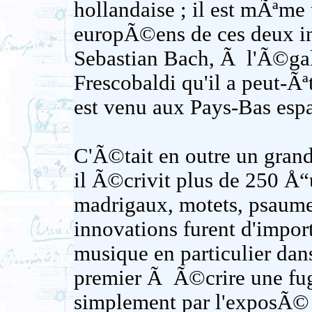
hollandaise ; il est mÃªme
europÃ©ens de ces deux i
Sebastian Bach, Ã l'Ã©gal 
Frescobaldi qu'il a peut-Ãª
est venu aux Pays-Bas esp
C'Ã©tait en outre un grand
il Ã©crivit plus de 250 Å“
madrigaux, motets, psaume
innovations furent d'impor
musique en particulier dans
premier Ã Ã©crire une fu
simplement par l'exposÃ©