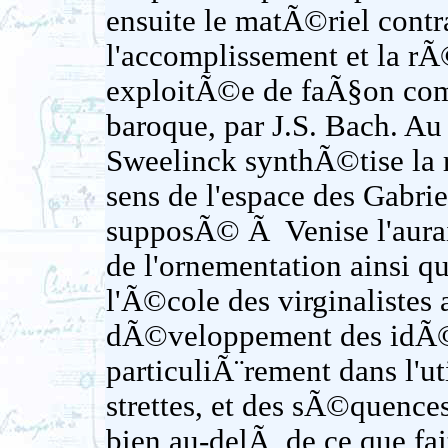
ensuite le matÃ©riel cont
l'accomplissement et la rÃ
exploitÃ©e de faÃ§on com
baroque, par J.S. Bach. Au
Sweelinck synthÃ©tise la r
sens de l'espace des Gabri
supposÃ© Ã Venise l'auraie
de l'ornementation ainsi q
l'Ã©cole des virginalistes 
dÃ©veloppement des idÃ©e
particuliÃ¨rement dans l'uti
strettes, et des sÃ©quenc
bien au-delÃ de ce que fai