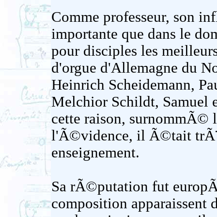
Comme professeur, son inf
importante que dans le dom
pour disciples les meilleu
d'orgue d'Allemagne du No
Heinrich Scheidemann, Pau
Melchior Schildt, Samuel et
cette raison, surnommÃ© l
l'Ã©vidence, il Ã©tait trÃ
enseignement.
Sa rÃ©putation fut europÃ
composition apparaissent d