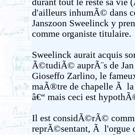
durant tout le reste sa vie
d'ailleurs inhumÃ© dans ce
Janszoon Sweelinck y prend
comme organiste titulaire.
Sweelinck aurait acquis s
Ã©tudiÃ© auprÃ¨s de Jan 
Gioseffo Zarlino, le fameu
maÃ®tre de chapelle Ã la 
â€“ mais ceci est hypothÃ
Il est considÃ©rÃ© comme 
reprÃ©sentant, Ã l'orgue 