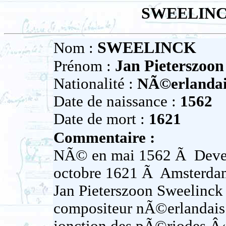
SWEELINCK 
SWEELINCK
Nom :
Jan Pieterszoon
Prénom :
Nationalité :
NÃ©erlandai
Date de naissance :
1562
Date de mort :
1621
Commentaire :
NÃ© en mai 1562 Ã Devent
octobre 1621 Ã Amsterda
Jan Pieterszoon Sweelinck e
compositeur nÃ©erlandais 