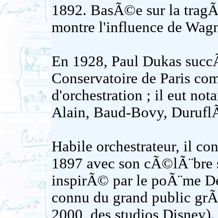
1892. BasÃ©e sur la tragÃ
montre l'influence de Wagn
En 1928, Paul Dukas suc
Conservatoire de Paris co
d'orchestration ; il eut 
Alain, Baud-Bovy, DuruflÃ
Habile orchestrateur, il co
1897 avec son cÃ©lÃ¨bre s
inspirÃ© par le poÃ¨me De
connu du grand public grÃ¢
2000, des studios Disney)