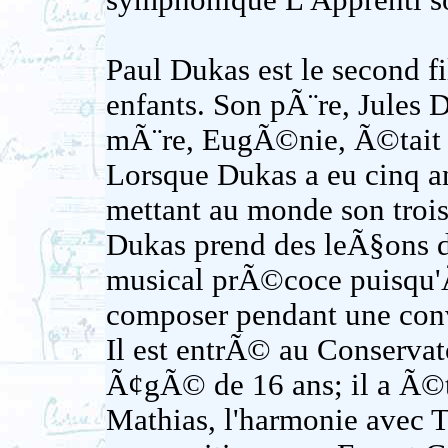
symphonique L'Apprenti so
Paul Dukas est le second fil
enfants. Son pÃ¨re, Jules 
mÃ¨re, EugÃ©nie, Ã©tait 
Lorsque Dukas a eu cinq 
mettant au monde son troi
Dukas prend des leÃ§ons de
musical prÃ©coce puisqu
composer pendant une con
Il est entrÃ© au Conservat
Ã¢gÃ© de 16 ans; il a Ã©
Mathias, l'harmonie avec 