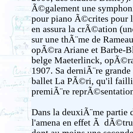
Ã©galement une symphonie
pour piano Ã©crites pour 
en assura la crÃ©ation (une
sur une thÃ¨me de Rameau)
opÃ©ra Ariane et Barbe-Ble
belge Maeterlinck, opÃ©ra
1907. Sa derniÃ¨re grande
ballet La PÃ©ri, qu'il fail
premiÃ¨re reprÃ©sentatio
Dans la deuxiÃ¨me partie d
l'amena en effet Ã dÃ©trui