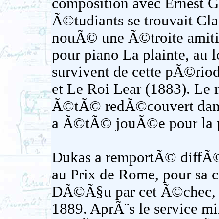
composition avec Ernest G
Ã©tudiants se trouvait Cl
nouÃ© une Ã©troite amiti
pour piano La plainte, au l
survivent de cette pÃ©rio
et Le Roi Lear (1883). Le 
Ã©tÃ© redÃ©couvert dans 
a Ã©tÃ© jouÃ©e pour la p
Dukas a remportÃ© diffÃ©r
au Prix de Rome, pour sa 
DÃ©Ã§u par cet Ã©chec, il
1889. AprÃ¨s le service mil