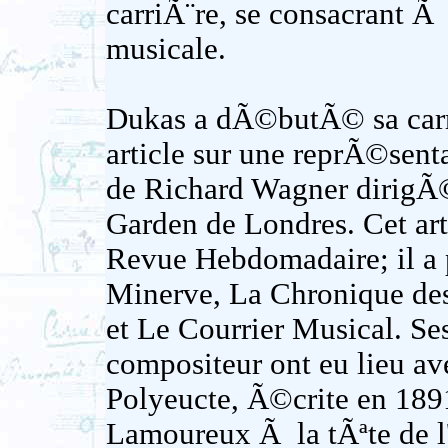
carriÃ¨re, se consacrant Ã
musicale.
Dukas a dÃ©butÃ© sa carri
article sur une reprÃ©sen
de Richard Wagner dirigÃ
Garden de Londres. Cet a
Revue Hebdomadaire; il a p
Minerve, La Chronique des
et Le Courrier Musical. S
compositeur ont eu lieu av
Polyeucte, Ã©crite en 189
Lamoureux Ã la tÃªte de l