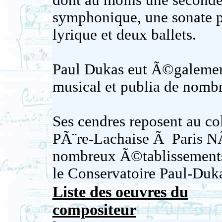
dont au moins une second
symphonique, une sonate p
lyrique et deux ballets.
Paul Dukas eut Ã©galement
musical et publia de nomb
Ses cendres reposent au c
PÃ¨re-Lachaise Ã Paris N
nombreux Ã©tablissements 
le Conservatoire Paul-Duka
Liste des oeuvres du
compositeur