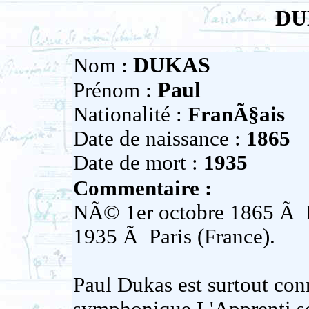
DU
DUKAS
Nom :
Paul
Prénom :
Nationalité :
FranÃ§ais
Date de naissance :
1865
Date de mort :
1935
Commentaire :
NÃ© 1er octobre 1865 Ã Pa
1935 Ã Paris (France).
Paul Dukas est surtout co