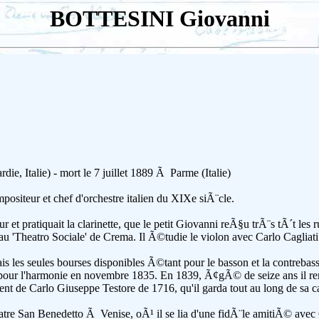
BOTTESINI Giovanni
Italie) - mort le 7 juillet 1889 Ã Parme (Italie)
positeur et chef d'orchestre italien du XIXe siÃ¨cle.
 et pratiquait la clarinette, que le petit Giovanni reÃ§u trÃ¨s tÃ´t les r
 au 'Theatro Sociale' de Crema. Il Ã©tudie le violon avec Carlo Cagliati
is les seules bourses disponibles Ã©tant pour le basson et la contrebasse
i pour l'harmonie en novembre 1835. En 1839, Ã¢gÃ© de seize ans il re
nt de Carlo Giuseppe Testore de 1716, qu'il garda tout au long de sa c
tre San Benedetto Ã Venise, oÃ¹ il se lia d'une fidÃ¨le amitiÃ© avec