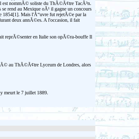
Ã¹ il est nommÃ© soliste du ThÃ©Ã¢tre TacÃ³n.
s se rend au Mexique oÃ¹ il gagne un concours
 1854[1]. Mais l'Å“uvre fut rejetÃ©e par la
rant deux annÃ©es. A l'occasion, il fait
fait reprÃ©senter en Italie son opÃ©ra-bouffe Il
crÃ©Ã© au ThÃ©Ã¢tre Lyceum de Londres, alors
y meurt le 7 juillet 1889.