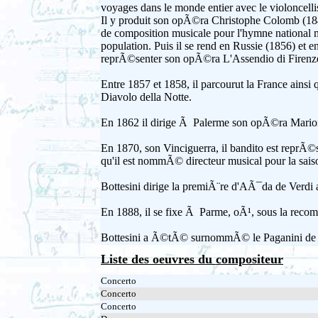
voyages dans le monde entier avec le violoncel
Il y produit son opÃ©ra Christophe Colomb (184
de composition musicale pour l'hymne national 
population. Puis il se rend en Russie (1856) et
reprÃ©senter son opÃ©ra L'Assendio di Firenz
Entre 1857 et 1858, il parcourut la France ainsi 
Diavolo della Notte.
En 1862 il dirige Ã Palerme son opÃ©ra Mario
En 1870, son Vinciguerra, il bandito est repr
qu'il est nommÃ© directeur musical pour la sais
Bottesini dirige la premiÃ¨re d'AÃ¯da de Verd
En 1888, il se fixe Ã Parme, oÃ¹, sous la recomma
Bottesini a Ã©tÃ© surnommÃ© le Paganini de la
Liste des oeuvres du compositeur
Concerto
Concerto
Concerto