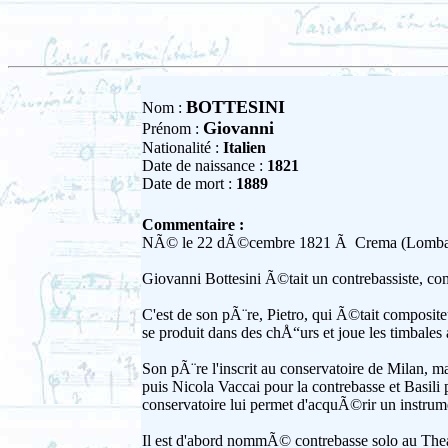
BOTTESINI
Nom :
Giovanni
Prénom :
Nationalité :
Italien
Date de naissance :
1821
Date de mort :
1889
Commentaire :
NÃ© le 22 dÃ©cembre 1821 Ã Crema (Lombardie, 
Giovanni Bottesini Ã©tait un contrebassiste, com
C'est de son pÃ¨re, Pietro, qui Ã©tait compositeur
se produit dans des chÅ“urs et joue les timbales
Son pÃ¨re l'inscrit au conservatoire de Milan, ma
puis Nicola Vaccai pour la contrebasse et Basil
conservatoire lui permet d'acquÃ©rir un instrume
Il est d'abord nommÃ© contrebasse solo au Thea