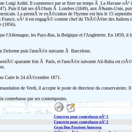
liste Luigi Arditi. Il commence par se fixer un temps Ã La Havane o
7). Puis il fait ses dÃ©buts Ã Londres (1849), aux Ã‰tats-Unis, pui
mexicain. La premiÃ¨re exÃ©cution de l'hymne eut lieu le 15 septembre
 en France, oÃ¹ il est engagÃ© comme chef du ThÃ©Ã¢tre des Italiens du
e (1856).
que l'Allemagne, les Pays-Bas, la Belgique et l'Angleterre. En 1859, il 
n Delorme puis l'annÃ©e suivante Ã Barcelone.
Ã©sentÃ© quarante fois Ã Paris, et l'annÃ©e suivante Ali-Baba est 
on.
i au Caire le 24 dÃ©cembre 1871.
ndation de Verdi, il accepte le poste de directeur du conservatoire. Il 
 contrebasse par ses contemprains.
Concerto pour contrebasse nÂ° 1
Concerto pour contrebasse nÂ° 2
Gran Duo Passione Amorosa