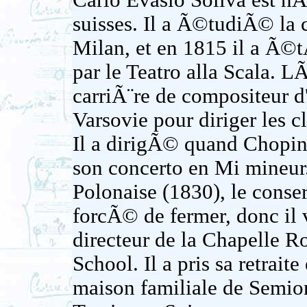
Carlo Evasio Soliva est n
suisses. Il a Ã©tudiÃ© la
Milan, et en 1815 il a Ã
par le Teatro alla Scala. 
carriÃ¨re de compositeur 
Varsovie pour diriger les c
Il a dirigÃ© quand Chopi
son concerto en Mi mineur
Polonaise (1830), le cons
forcÃ© de fermer, donc il v
directeur de la Chapelle Ro
School. Il a pris sa retrai
maison familiale de Semion