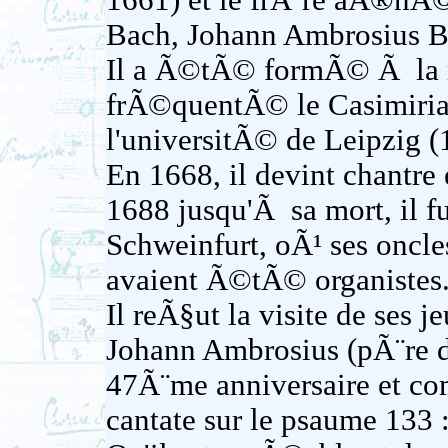
1661) et le frÃ¨re aÃ®nÃ©
Bach, Johann Ambrosius B
Il a Ã©tÃ© formÃ© Ã la m
frÃ©quentÃ© le Casimiria
l'universitÃ© de Leipzig 
En 1668, il devint chantre
1688 jusqu'Ã sa mort, il f
Schweinfurt, oÃ¹ ses oncle
avaient Ã©tÃ© organistes
Il reÃ§ut la visite de ses 
Johann Ambrosius (pÃ¨re 
47Ã¨me anniversaire et co
cantate sur le psaume 133 :