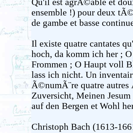
Qu'il est agrÃ©able et dou
ensemble !) pour deux tÃ©n
de gambe et basse continue
Il existe quatre cantates
hoch, da komm ich her ; O w
Frommen ; O Haupt voll B
lass ich nicht. Un inventa
Ã©numÃ¨re quatre autres Å
Zuversicht, Meinen Jesum l
auf den Bergen et Wohl her
Christoph Bach (1613-166