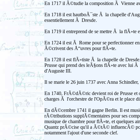
En 1717 il Ã©tudie la composition Ã Vienne a
En 1718 il est hautboÃ¯ste Ã la chapelle d'Augu
essentiellement Ã Dresde.
En 1719 il entreprend de se mettre Ã la flÃ»te en
En 1724 il est Ã Rome pour se perfectionner en 
Ã©crivent des Å“uvres pour flÃ»te.
En 1728 il est flÃ»tiste Ã la chapelle de Dres
Prusse qui prend des leÃ§ons flÃ»te avec lui Ã p
d'Auguste III.
Il se marie le 26 juin 1737 avec Anna Schindler,
En 1740, FrÃ©dÃ©ric devient roi de Prusse et 
charges Ã l'orchestre de l'OpÃ©ra et le place di
En dÃ©cembre 1741 il gagne Berlin. Il est musi
rÃ©tributions supplÃ©mentaires pour ses composit
musique de chambre pour flÃ»te, et quelques airs 
Quantz prÃ©cise qu'il a Ã©tÃ© influencÃ© pour 
notamment l'ajout d'une seconde clef.