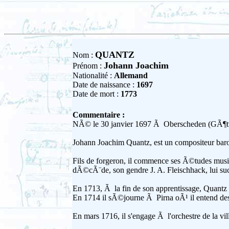
QUANTZ
Nom :
Johann Joachim
Prénom :
Nationalité :
Allemand
Date de naissance :
1697
Date de mort :
1773
Commentaire :
NÃ© le 30 janvier 1697 Ã Oberscheden (GÃ¶tti
Johann Joachim Quantz, est un compositeur baro
Fils de forgeron, il commence ses Ã©tudes musi
dÃ©cÃ¨de, son gendre J. A. Fleischhack, lui s
En 1713, Ã la fin de son apprentissage, Quantz r
En 1714 il sÃ©journe Ã Pirna oÃ¹ il entend des
En mars 1716, il s'engage Ã l'orchestre de la vi