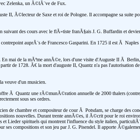
vec Zelenka, un Ã©lÃ¨ve de Fux.
ste II, Ã©lecteur de Saxe et roi de Pologne. Il accompagne sa suite p
 suivant des cours avec le flÃ»tiste franÃ§ais J. G. Buffardin et devie
contrepoint auprÃ¨s de Francesco Gasparini. En 1725 il est Ã Naples o
de. En mai de la mÃªme annÃ©e, lors d'une visite d'Auguste II Ã Ber
artir de 1728. Ã€ la mort d'auguste II, Quantz n'a pas l'autorisation de
 la veuve d'un musicien.
offre Ã Quantz une rÃ©munÃ©ration annuelle de 2000 thalers (contre 
rectement sous ses ordres.
cien de chambre et compositeur de cour Ã Potsdam, se charge des conce
ions nouvelles. Durant trente annÃ©es, il Ã©crit pour le roi environ t
et Lieder spirituels qui montrent l'influence du style italien, particuli
ses compositions et son jeu par J. G. Pisendel. Il apporte Ã©galeme