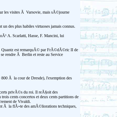
our les visites Ã Varsovie, mais sÃ©journe
nt un des plus habiles virtuoses jamais connus.
Ã¹ A. Scarlatti, Hasse, F. Mancini, lui
lin, Quantz est remarquÃ© par FrÃ©dÃ©ric II de
 se rendre Ã Berlin et reste au Service
800 Ã la cour de Dresde), l'exemption des
rts privÃ©s du roi. Il reÃ§oit des
rois cents concertos et deux cents partitions de
Ã¨rement de Vivaldi.
nt Ã la flÃ»te des amÃ©liorations techniques,