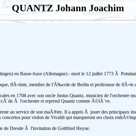
QUANTZ Johann Joachim
ngen) en Basse-Saxe (Allemagne) - mort le 12 juillet 1773 Ã Potsda
que, flÃ»tiste, membre de l'Ã‰cole de Berlin et professeur de flÃ»te
cales en 1708 avec son oncle Justus Quantz, musicien de l'orchestre m
uccÃ¨de Ã l'orchestre et reprend Quantz comme Ã©lÃ¨ve.
este au service de son maÃ®tre. Il a appris Ã jouer des principaux ins
 concertos pour violon de Vivaldi qui marqueront ses choix esthÃ©tiq
lle de Dresde Ã l'invitation de Gottfried Heyne.