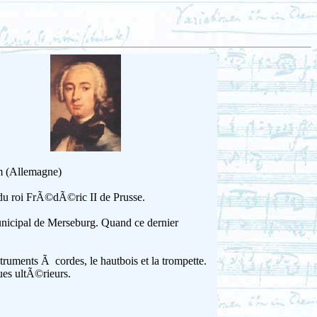
m (Allemagne)
 du roi FrÃ©dÃ©ric II de Prusse.
unicipal de Merseburg. Quand ce dernier
truments Ã cordes, le hautbois et la trompette.
ues ultÃ©rieurs.