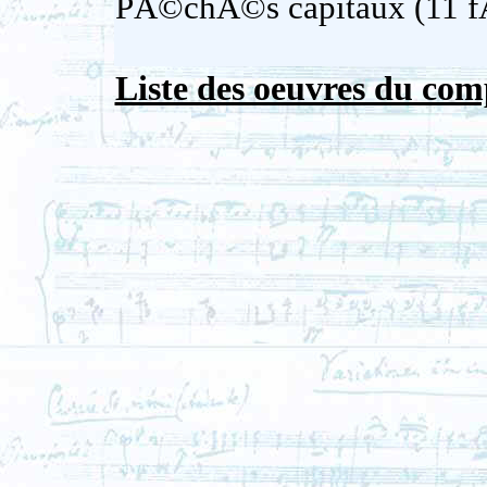
PÃ©chÃ©s capitaux (11 f
Liste des oeuvres du com