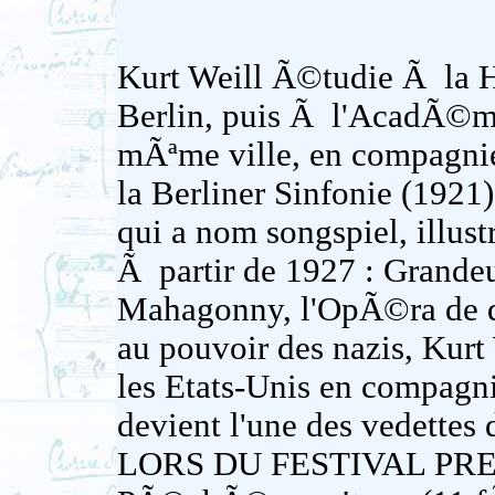
Kurt Weill Ã©tudie Ã la 
Berlin, puis Ã l'AcadÃ©mie
mÃªme ville, en compagnie
la Berliner Sinfonie (1921
qui a nom songspiel, illust
Ã partir de 1927 : Grandeu
Mahagonny, l'OpÃ©ra de qu
au pouvoir des nazis, Kurt 
les Etats-Unis en compagni
devient l'une des vedett
LORS DU FESTIVAL PRESE