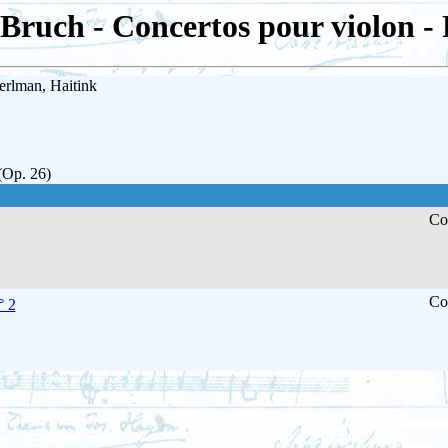
ruch - Concertos pour violon -
erlman, Haitink
(Op. 26)
Co
Co
° 2