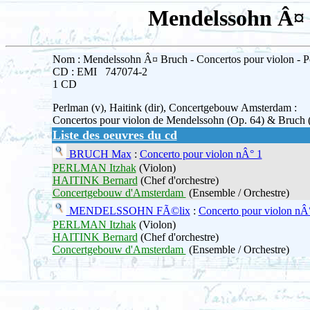
Mendelssohn Â¤ B
Nom : Mendelssohn Â¤ Bruch - Concertos pour violon - P
CD : EMI 747074-2
1 CD
Perlman (v), Haitink (dir), Concertgebouw Amsterdam :
Concertos pour violon de Mendelssohn (Op. 64) & Bruch 
Liste des oeuvres du cd
BRUCH Max
:
Concerto pour violon nÂ° 1
PERLMAN Itzhak
(Violon)
HAITINK Bernard
(Chef d'orchestre)
Concertgebouw d'Amsterdam
(Ensemble / Orchestre)
MENDELSSOHN FÃ©lix
:
Concerto pour violon nÂ
PERLMAN Itzhak
(Violon)
HAITINK Bernard
(Chef d'orchestre)
Concertgebouw d'Amsterdam
(Ensemble / Orchestre)