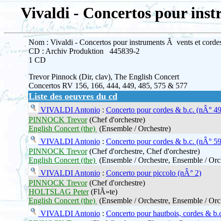
Vivaldi - Concertos pour inst
Nom : Vivaldi - Concertos pour instruments Ã vents et corde
CD : Archiv Produktion 445839-2
1 CD
Trevor Pinnock (Dir, clav), The English Concert
Concertos RV 156, 166, 444, 449, 485, 575 & 577
Liste des oeuvres du cd
VIVALDI Antonio
:
Concerto pour cordes & b.c. (nÂ° 49
PINNOCK Trevor
(Chef d'orchestre)
English Concert (the)
(Ensemble / Orchestre)
VIVALDI Antonio
:
Concerto pour cordes & b.c. (nÂ° 59
PINNOCK Trevor
(Chef d'orchestre, Chef d'orchestre)
English Concert (the)
(Ensemble / Orchestre, Ensemble / Orc
VIVALDI Antonio
:
Concerto pour piccolo (nÂ° 2)
PINNOCK Trevor
(Chef d'orchestre)
HOLTSLAG Peter
(FlÃ»te)
English Concert (the)
(Ensemble / Orchestre, Ensemble / Orc
VIVALDI Antonio
:
Concerto pour hautbois, cordes & b.