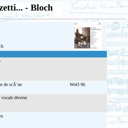
tti... - Bloch
ch
e
e de scÃ¨ne
WoO 96
 vocale diverse
ra