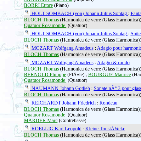
BORRI Ettore
(Piano)
HOLT SOMBACH (von) Johann Julius Sontag
:
Fanta
BLOCH Thomas
(Harmonica de verre (Glass Harmonica)
Quatuor Rosamonde
(Quatuor)
HOLT SOMBACH (von) Johann Julius Sontag
:
Suite
BLOCH Thomas
(Harmonica de verre (Glass Harmonica)
MOZART Wolfgang Amadeus
:
Adagio pour harmonic
BLOCH Thomas
(Harmonica de verre (Glass Harmonica)
MOZART Wolfgang Amadeus
:
Adagio & rondo
BLOCH Thomas
(Harmonica de verre (Glass Harmonica)
BERNOLD Philippe
(FlÃ»te) ,
BOURGUE Maurice
(Hau
Quatuor Rosamonde
(Quatuor)
NAUMANN Johann Gotlieb
:
Sonate nÂ° 3 pour glas
BLOCH Thomas
(Harmonica de verre (Glass Harmonica)
REICHARDT Johann Friedrich
:
Rondeau
BLOCH Thomas
(Harmonica de verre (Glass Harmonica)
Quatuor Rosamonde
(Quatuor)
MARDER Marc
(Contrebasse)
ROELLIG Karl Leopold
:
Kleine TonstÃ¼cke
BLOCH Thomas
(Harmonica de verre (Glass Harmonica)