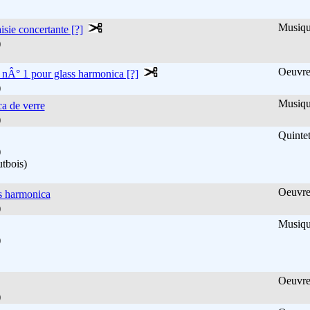
Musique
isie concertante [?]
)
Oeuvre 
 nÂ° 1 pour glass harmonica [?]
)
Musiqu
a de verre
)
Quintet
)
tbois)
Oeuvre 
s harmonica
)
Musique
)
Oeuvre 
)