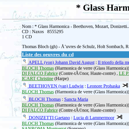
* Glass Harmo
Nom : * Glass Harmonica - Beethoven, Mozart, Donizetti..
CD : Naxos 8555295
1 CD
Thomas Bloch (gh) - Å’uvres de Schulz, Holt Sombach, Re
Liste des oeuvres du cd
APELL (von) Johann David August
:
Il trionfo della m
BLOCH Thomas
(Harmonica de verre (Glass Harmonica)
DI FALCO Fabrice
(Contre-tÃ©nor, Haute-contre) ,
LE P
ICART Christine
(Harpe)
BEETHOVEN (van) Ludwig
:
Leonore Prohaska
BLOCH Thomas
(Harmonica de verre (Glass Harmonica)
BLOCH Thomas
:
Sancta Maria
BLOCH Thomas
(Harmonica de verre (Glass Harmonica)
DI FALCO Fabrice
(Contre-tÃ©nor, Haute-contre)
DONIZETTI Gaetano
:
Lucia di Lammermoor
BLOCH Thomas
(Harmonica de verre (Glass Harmonica)
SANROMA Montserrat
(Soprano)