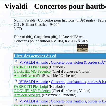
Vivaldi - Concertos pour hautb
Nom : Vivaldi - Concertos pour hautbois (intÃ©grale) - Fabre
CD : Brilliant Classics 94654
3 CD
Fabretti (hb), Guglielmo (dir), L'Arte dell'Arco
Concertos pour hautbois RV 184, RV 446 Ã 465
Liste des oeuvres du cd
VIVALDI Antonio
:
Concerto pour violon & cordes (nÂ°
FABRETTI Pier Luigi
(Hautbois)
GUGLIELMO Federico
(Chef d'orchestre, Violon)
Arte dell'Arco (l')
(Ensemble / Orchestre)
VIVALDI Antonio
:
Concerto pour hautbois, cordes & b.
FABRETTI Pier Luigi
(Hautbois)
GUGLIELMO Federico
(Chef d'orchestre, Violon)
Arte dell'Arco (l')
(Ensemble / Orchestre)
VIVALDI Antonio
:
Concerto pour hautbois, cordes & b.
FABRETTI Pier Luigi
(Hautbois)