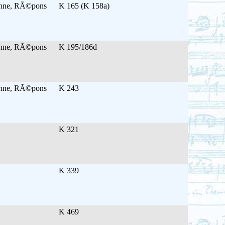
ienne, RÃ©pons
K 165 (K 158a)
ienne, RÃ©pons
K 195/186d
ienne, RÃ©pons
K 243
K 321
K 339
K 469