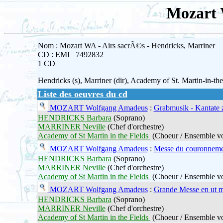
Mozart 
Nom : Mozart WA - Airs sacrÃ©s - Hendricks, Marriner
CD : EMI 7492832
1 CD
Hendricks (s), Marriner (dir), Academy of St. Martin-in-the
Liste des oeuvres du cd
MOZART Wolfgang Amadeus
:
Grabmusik - Kantate 
HENDRICKS Barbara
(Soprano)
MARRINER Neville
(Chef d'orchestre)
Academy of St Martin in the Fields
(Choeur / Ensemble vo
MOZART Wolfgang Amadeus
:
Messe du couronneme
HENDRICKS Barbara
(Soprano)
MARRINER Neville
(Chef d'orchestre)
Academy of St Martin in the Fields
(Choeur / Ensemble vo
MOZART Wolfgang Amadeus
:
Grande Messe en ut m
HENDRICKS Barbara
(Soprano)
MARRINER Neville
(Chef d'orchestre)
Academy of St Martin in the Fields
(Choeur / Ensemble vo