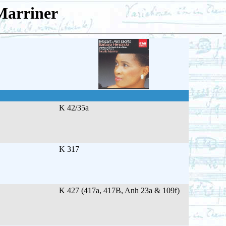
Marriner
K 42/35a
K 317
K 427 (417a, 417B, Anh 23a & 109f)