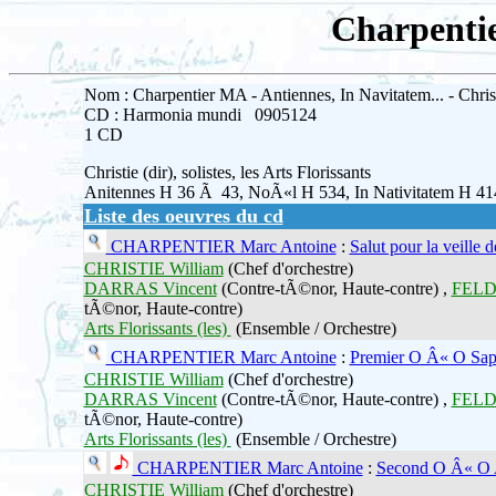
Charpentie
Nom : Charpentier MA - Antiennes, In Navitatem... - Chris
CD : Harmonia mundi 0905124
1 CD
Christie (dir), solistes, les Arts Florissants
Anitennes H 36 Ã 43, NoÃ«l H 534, In Nativitatem H 41
Liste des oeuvres du cd
CHARPENTIER Marc Antoine
:
Salut pour la veille 
CHRISTIE William
(Chef d'orchestre)
DARRAS Vincent
(Contre-tÃ©nor, Haute-contre) ,
FELD
tÃ©nor, Haute-contre)
Arts Florissants (les)
(Ensemble / Orchestre)
CHARPENTIER Marc Antoine
:
Premier O Â« O Sap
CHRISTIE William
(Chef d'orchestre)
DARRAS Vincent
(Contre-tÃ©nor, Haute-contre) ,
FELD
tÃ©nor, Haute-contre)
Arts Florissants (les)
(Ensemble / Orchestre)
CHARPENTIER Marc Antoine
:
Second O Â« O 
CHRISTIE William
(Chef d'orchestre)