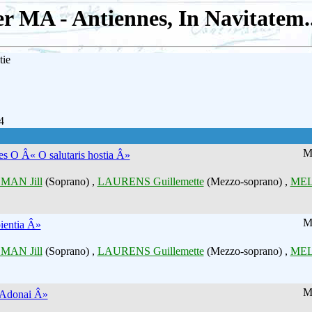
r MA - Antiennes, In Navitatem...
tie
4
M
des O Â« O salutaris hostia Â»
MAN Jill
(Soprano) ,
LAURENS Guillemette
(Mezzo-soprano) ,
MEL
M
ientia Â»
MAN Jill
(Soprano) ,
LAURENS Guillemette
(Mezzo-soprano) ,
MEL
M
Adonai Â»