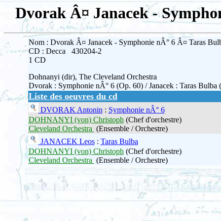
Dvorak Â¤ Janacek - Symphon
Nom : Dvorak Â¤ Janacek - Symphonie nÂ° 6 Â¤ Taras Bul
CD : Decca 430204-2
1 CD
Dohnanyi (dir), The Cleveland Orchestra
Dvorak : Symphonie nÂ° 6 (Op. 60) / Janacek : Taras Bulba 
Liste des oeuvres du cd
DVORAK Antonin
:
Symphonie nÂ° 6
DOHNANYI (von) Christoph
(Chef d'orchestre)
Cleveland Orchestra
(Ensemble / Orchestre)
JANACEK Leos
:
Taras Bulba
DOHNANYI (von) Christoph
(Chef d'orchestre)
Cleveland Orchestra
(Ensemble / Orchestre)