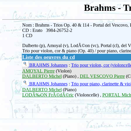
Brahms - Tr
Nom : Brahms - Trios Op. 40 & 114 - Portal del Vescovo, P
CD : Erato 3984-26752-2
1 CD
Dalberto (p), Amoyal (v), LodÃ©on (vc), Portal (cl), del V
Trio pour violon, cor & piano (Op. 40) / pour piano, clarin
Liste des oeuvres du cd
BRAHMS Johannes
:
Trio pour violon, cor (violoncell
AMOYAL Pierre
(Violon)
DALBERTO Michel
(Piano) ,
DEL VESCOVO Pierre
(C
BRAHMS Johannes
:
Trio pour piano, clarinette & vio
DALBERTO Michel
(Piano)
LODÃ‰ON FrÃ©dÃ©ric
(Violoncelle) ,
PORTAL Mich