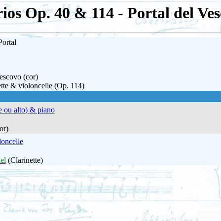
ios Op. 40 & 114 - Portal del Ves
ortal
escovo (cor)
ette & violoncelle (Op. 114)
e ou alto) & piano
or)
loncelle
el
(Clarinette)