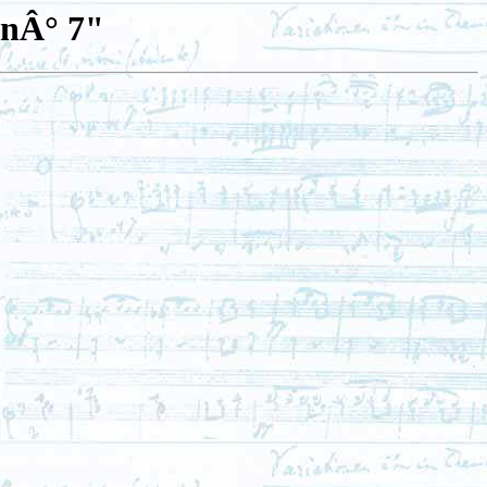
] nÂ° 7"