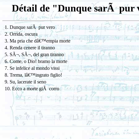
Détail de "Dunque sarÃ pur v
1. Dunque sarÃ pur vero
2. Orrida, oscura
3. Ma pria che dâ€™empia morte
4. Renda cenere il tiranno
5. SÃ¬, SÃ¬, del gran tiranno
6. Come, o Dio! bramo la morte
7. Se infelice al mondo vissi
8. Trema, lâ€™ingrato figlio!
9. Su, lacerate il seno
10. Ecco a morte giÃ corro