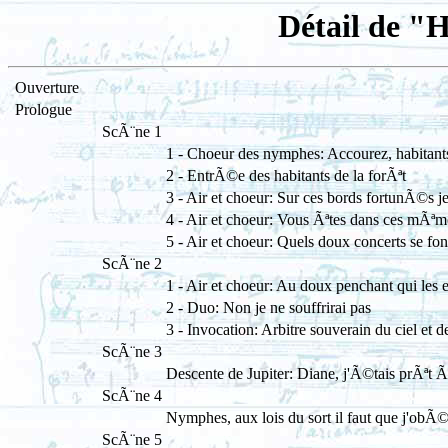
Détail de "H
Ouverture
Prologue
ScÃ¨ne 1
1 - Choeur des nymphes: Accourez, habitants
2 - EntrÃ©e des habitants de la forÃªt
3 - Air et choeur: Sur ces bords fortunÃ©s j
4 - Air et choeur: Vous Ãªtes dans ces mÃªm
5 - Air et choeur: Quels doux concerts se fon
ScÃ¨ne 2
1 - Air et choeur: Au doux penchant qui les 
2 - Duo: Non je ne souffrirai pas
3 - Invocation: Arbitre souverain du ciel et de
ScÃ¨ne 3
Descente de Jupiter: Diane, j'Ã©tais prÃªt 
ScÃ¨ne 4
Nymphes, aux lois du sort il faut que j'obÃ©
ScÃ¨ne 5