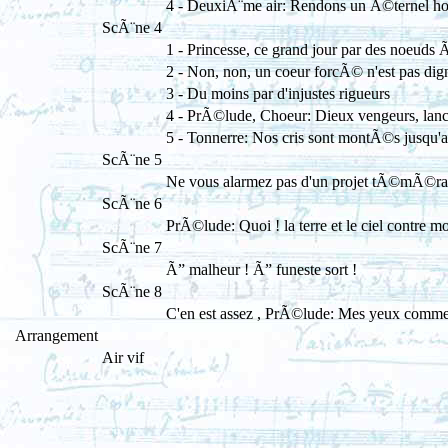
4 - DeuxiÃ¨me air: Rendons un Ã©ternel 
ScÃ¨ne 4
1 - Princesse, ce grand jour par des noeuds 
2 - Non, non, un coeur forcÃ© n'est pas di
3 - Du moins par d'injustes rigueurs
4 - PrÃ©lude, Choeur: Dieux vengeurs, lance
5 - Tonnerre: Nos cris sont montÃ©s jusqu'
ScÃ¨ne 5
Ne vous alarmez pas d'un projet tÃ©mÃ©ra
ScÃ¨ne 6
PrÃ©lude: Quoi ! la terre et le ciel contre 
ScÃ¨ne 7
Ã” malheur ! Ã” funeste sort !
ScÃ¨ne 8
C'en est assez , PrÃ©lude: Mes yeux commen
Arrangement
Air vif