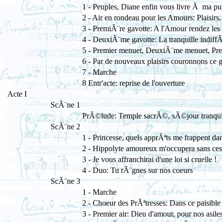
1 - Peuples, Diane enfin vous livre Ã ma pu
2 - Air en rondeau pour les Amours: Plaisirs
3 - PremiÃ¨re gavotte: A l'Amour rendez les
4 - DeuxiÃ¨me gavotte: La tranquille indiff
5 - Premier menuet, DeuxiÃ¨me menuet, Pr
6 - Par de nouveaux plaisirs couronnons ce g
7 - Marche
8 Entr'acte: reprise de l'ouverture
Acte I
ScÃ¨ne 1
PrÃ©lude: Temple sacrÃ©, sÃ©jour tranqui
ScÃ¨ne 2
1 - Princesse, quels apprÃªts me frappent da
2 - Hippolyte amoureux m'occupera sans ces
3 - Je vous affranchirai d'une loi si cruelle !
4 - Duo: Tu rÃ¨gnes sur nos coeurs
ScÃ¨ne 3
1 - Marche
2 - Choeur des PrÃªtresses: Dans ce paisibl
3 - Premier air: Dieu d'amour, pour nos asile