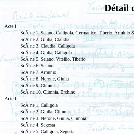
Détail
Acte I
ScÃ¨ne 1. Seiano, Calligola, Germanico, Tiberio, Arminio 
ScÃ¨ne 2. Giulia, Claudia
ScÃ¨ne 3. Claudia, Calligola
ScÃ¨ne 4. Giulia, Calligola
ScÃ¨ne 5. Seiano, Vitellio, Tiberio
ScÃ¨ne 6. Seiano
ScÃ¨ne 7. Arminio
ScÃ¨ne 8. Nerone, Giulia
ScÃ¨ne 9. Climnia
ScÃ¨ne 10. Climnia, Erchino
Acte II
ScÃ¨ne 1. Calligola
ScÃ¨ne 2. Giulia, Climnia
ScÃ¨ne 3. Nerone, Giulia, Climnia
ScÃ¨ne 4. Segesta
ScÃ¨ne 5. Calligola, Segesta