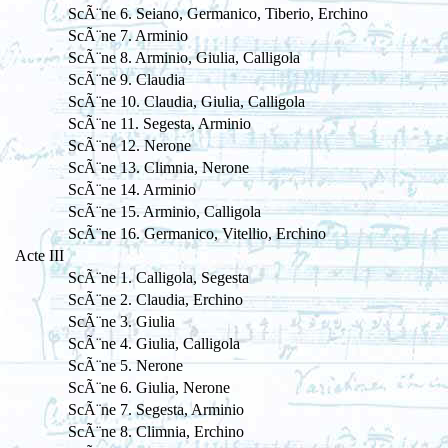
ScÃ¨ne 6. Seiano, Germanico, Tiberio, Erchino
ScÃ¨ne 7. Arminio
ScÃ¨ne 8. Arminio, Giulia, Calligola
ScÃ¨ne 9. Claudia
ScÃ¨ne 10. Claudia, Giulia, Calligola
ScÃ¨ne 11. Segesta, Arminio
ScÃ¨ne 12. Nerone
ScÃ¨ne 13. Climnia, Nerone
ScÃ¨ne 14. Arminio
ScÃ¨ne 15. Arminio, Calligola
ScÃ¨ne 16. Germanico, Vitellio, Erchino
Acte III
ScÃ¨ne 1. Calligola, Segesta
ScÃ¨ne 2. Claudia, Erchino
ScÃ¨ne 3. Giulia
ScÃ¨ne 4. Giulia, Calligola
ScÃ¨ne 5. Nerone
ScÃ¨ne 6. Giulia, Nerone
ScÃ¨ne 7. Segesta, Arminio
ScÃ¨ne 8. Climnia, Erchino