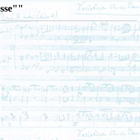
esse""