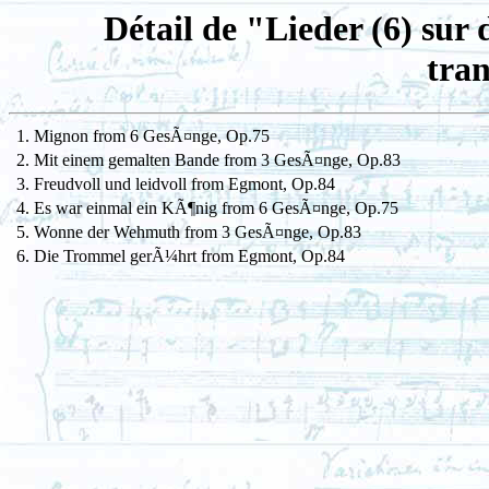
Détail de "Lieder (6) sur
tran
1. Mignon from 6 GesÃ¤nge, Op.75
2. Mit einem gemalten Bande from 3 GesÃ¤nge, Op.83
3. Freudvoll und leidvoll from Egmont, Op.84
4. Es war einmal ein KÃ¶nig from 6 GesÃ¤nge, Op.75
5. Wonne der Wehmuth from 3 GesÃ¤nge, Op.83
6. Die Trommel gerÃ¼hrt from Egmont, Op.84