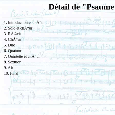
Détail de "Psaume
1. Introduction et chÅ“ur
2. Solo et chÅ“ur
3. RÃ©cit
4. ChÅ“ur
5. Duo
6. Quatuor
7. Quintette et chÅ“ur
8. Sextuor
9. Air
10. Final