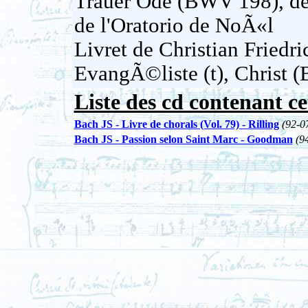
Trauer Ode (BWV 198), de 
de l'Oratorio de NoÃ«l
Livret de Christian Friedri
EvangÃ©liste (t), Christ (
Liste des cd contenant ce
Bach JS - Livre de chorals (Vol. 79) - Rilling
(92-0
Bach JS - Passion selon Saint Marc - Goodman
(9